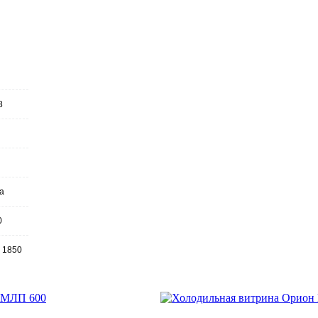
8
a
0
х 1850