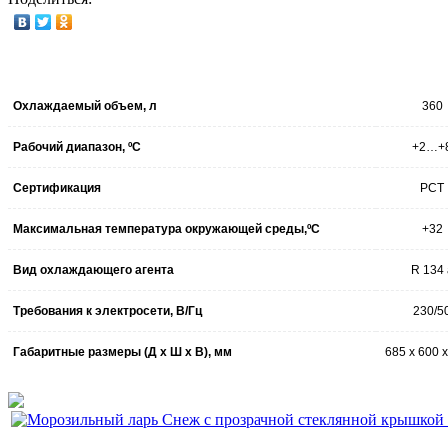
Охлаждаемый объем, л
360
Рабочий диапазон, ºC
+2…+
Сертификация
РСТ
Максимальная температура окружающей среды,ºC
+32
Вид охлаждающего агента
R 134 
Требования к электросети, В/Гц
230/5
Габаритные размеры (Д x Ш x В), мм
685 х 600 