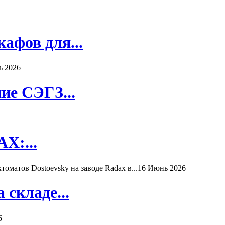
афов для...
ь 2026
ие СЭГЗ...
X:...
матов Dostoevsky на заводе Radax в...
16 Июнь 2026
складе...
6