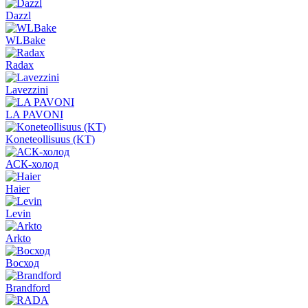
Dazzl
WLBake
Radax
Lavezzini
LA PAVONI
Koneteollisuus (KT)
АСК-холод
Haier
Levin
Arkto
Восход
Brandford