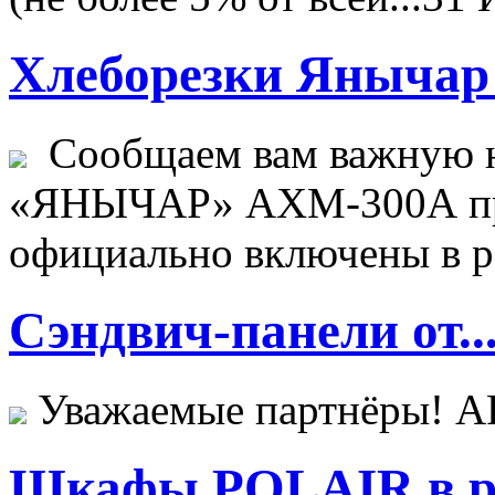
Хлеборезки Янычар 
Сообщаем вам важную н
«ЯНЫЧАР» АХМ-300А пр
официально включены в ре
Сэндвич-панели от..
Уважаемые партнёры! 
Шкафы POLAIR в ре