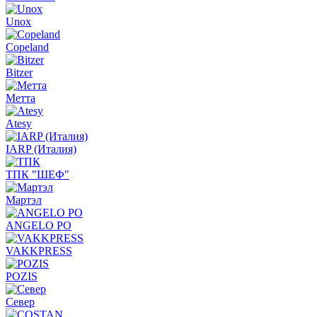
Unox
Copeland
Bitzer
Метта
Atesy
IARP (Италия)
ТПК "ШЕФ"
Мартэл
ANGELO PO
VAKKPRESS
POZIS
Север