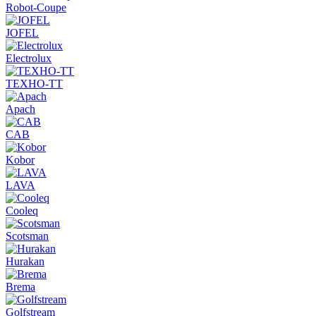
Robot-Coupe
JOFEL
Electrolux
ТЕХНО-ТТ
Apach
CAB
Kobor
LAVA
Cooleq
Scotsman
Hurakan
Brema
Golfstream