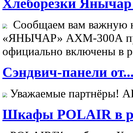
Хлеборезки Янычар 
Сообщаем вам важную н
«ЯНЫЧАР» АХМ-300А пр
официально включены в ре
Сэндвич-панели от..
Уважаемые партнёры! 
Шкафы POLAIR в ре