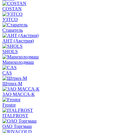
COSTAN
УЗТСО
Старатель
АНТ (Австрия)
SHOLS
Марихолодмаш
CAS
Штрих-М
ЗАО МАССА-К
Frostor
ITALFROST
ОАО Торгмаш