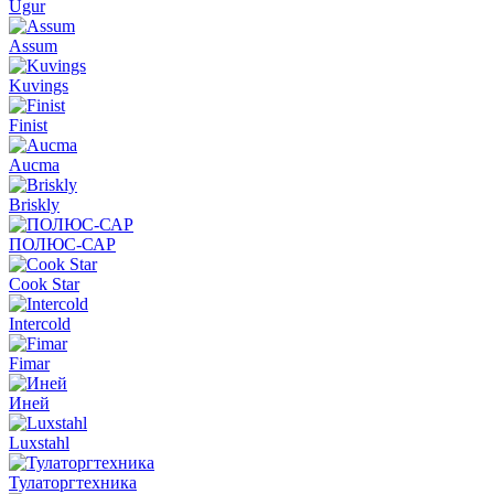
Ugur
Assum
Kuvings
Finist
Aucma
Briskly
ПОЛЮС-САР
Cook Star
Intercold
Fimar
Иней
Luxstahl
Тулаторгтехника