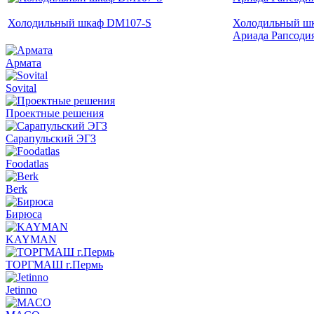
Холодильный шкаф DM107-S
Холодильный шк
Ариада Рапсоди
Армата
Sovital
Проектные решения
Сарапульский ЭГЗ
Foodatlas
Berk
Бирюса
KAYMAN
ТОРГМАШ г.Пермь
Jetinno