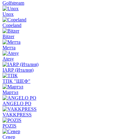
Golfstream
Unox
Copeland
Bitzer
Метта
Atesy
IARP (Италия)
ТПК "ШЕФ"
Мартэл
ANGELO PO
VAKKPRESS
POZIS
Север