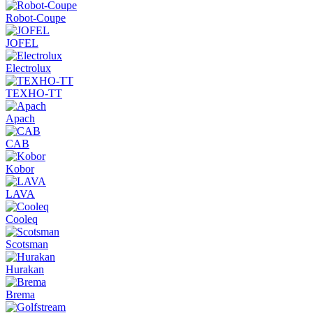
Robot-Coupe
JOFEL
Electrolux
ТЕХНО-ТТ
Apach
CAB
Kobor
LAVA
Cooleq
Scotsman
Hurakan
Brema