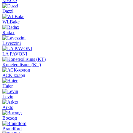
MACO
Dazzl
WLBake
Radax
Lavezzini
LA PAVONI
Koneteollisuus (KT)
АСК-холод
Haier
Levin
Arkto
Восход
Brandford