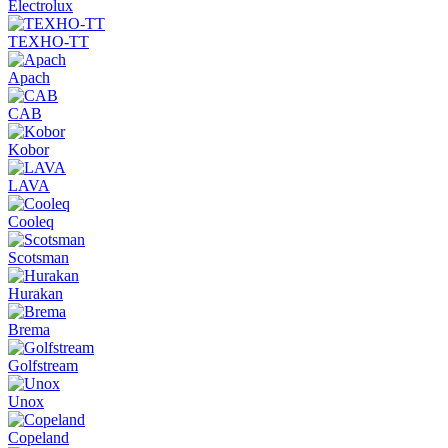
Electrolux
ТЕХНО-ТТ
Apach
CAB
Kobor
LAVA
Cooleq
Scotsman
Hurakan
Brema
Golfstream
Unox
Copeland