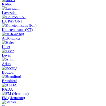
Radax
Lavezzini
LA PAVONI
Koneteollisuus (KT)
АСК-холод
Haier
Levin
Arkto
Восход
Brandford
RADA
FM (Испания)