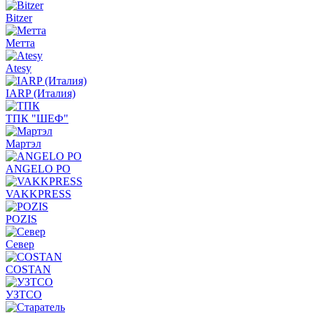
Bitzer
Метта
Atesy
IARP (Италия)
ТПК "ШЕФ"
Мартэл
ANGELO PO
VAKKPRESS
POZIS
Север
COSTAN
УЗТСО