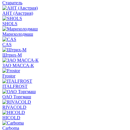
Старатель
АНТ (Австрия)
SHOLS
Марихолодмаш
CAS
Штрих-М
ЗАО МАССА-К
Frostor
ITALFROST
ОАО Торгмаш
RIVACOLD
HICOLD
Carboma