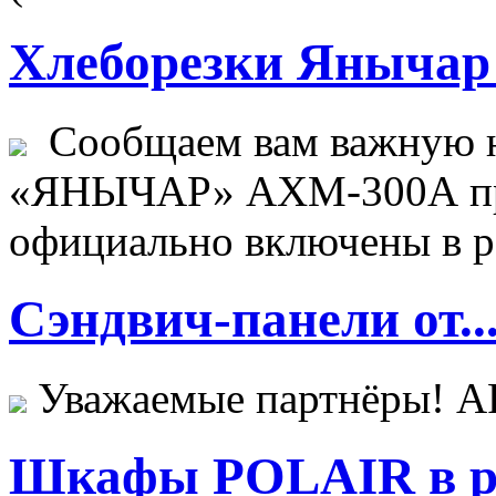
Хлеборезки Янычар 
Сообщаем вам важную н
«ЯНЫЧАР» АХМ-300А пр
официально включены в ре
Сэндвич-панели от..
Уважаемые партнёры! 
Шкафы POLAIR в ре