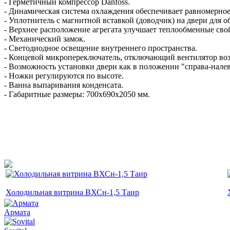
- Герметичный компрессор Danfoss.
- Динамическая система охлаждения обеспечивает равномерное
- Уплотнитель с магнитной вставкой (доводчик) на двери для 
- Верхнее расположение агрегата улучшает теплообменные свой
- Механический замок.
- Светодиодное освещение внутреннего пространства.
- Концевой микропереключатель, отключающий вентилятор воз
- Возможность установки двери как в положении "справа-налево
- Ножки регулируются по высоте.
- Ванна выпаривания конденсата.
- Габаритные размеры: 700x690x2050 мм.
Холодильная витрина ВХСн-1,5 Таир
Армата