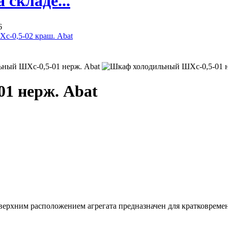
складе...
6
с-0,5-02 краш. Abat
1 нерж. Abat
ерхним расположением агрегата предназначен для кратковреме