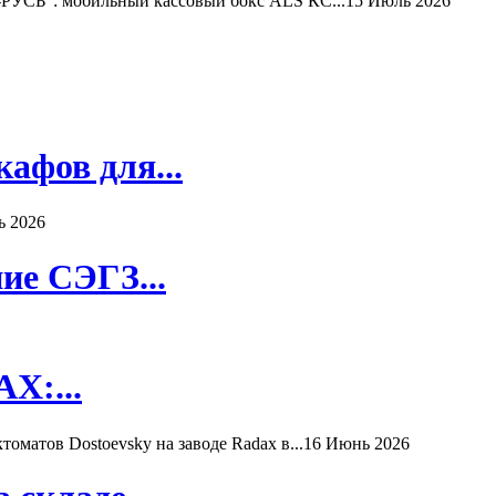
РУСЬ": мобильный кассовый бокс ALS КС...
15 Июль 2026
афов для...
ь 2026
ие СЭГЗ...
X:...
матов Dostoevsky на заводе Radax в...
16 Июнь 2026