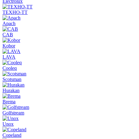
Electrolux
ТЕХНО-ТТ
Apach
CAB
Kobor
LAVA
Cooleq
Scotsman
Hurakan
Brema
Golfstream
Unox
Copeland