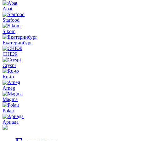
Abat
Starfood
Sikom
Екатеринбург
СНЕЖ
Cryspi
Ru-to
Arneg
Magma
Polair
Ариада