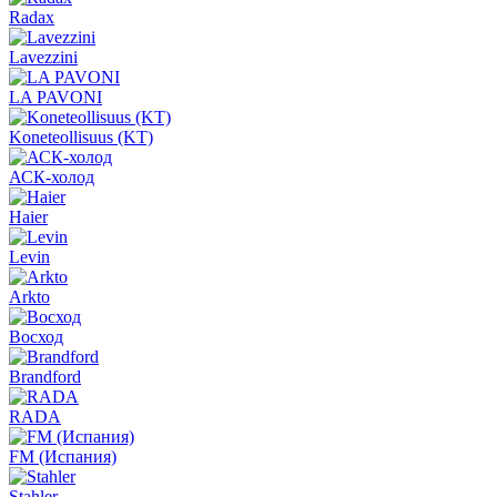
Radax
Lavezzini
LA PAVONI
Koneteollisuus (KT)
АСК-холод
Haier
Levin
Arkto
Восход
Brandford
RADA
FM (Испания)
Stahler