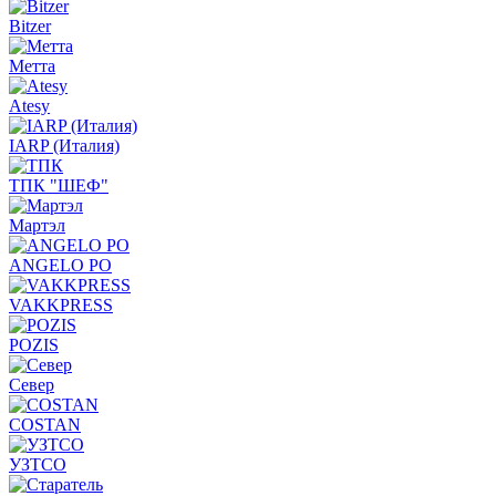
Bitzer
Метта
Atesy
IARP (Италия)
ТПК "ШЕФ"
Мартэл
ANGELO PO
VAKKPRESS
POZIS
Север
COSTAN
УЗТСО