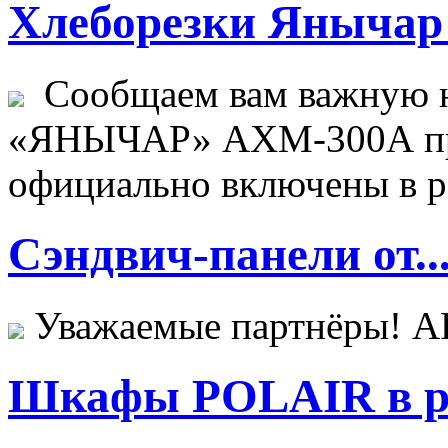
Хлеборезки Янычар 
Сообщаем вам важную н
«ЯНЫЧАР» АХМ-300А пр
официально включены в ре
Сэндвич-панели от..
Уважаемые партнёры! 
Шкафы POLAIR в ре