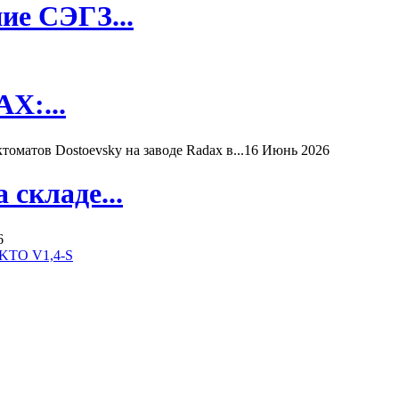
ие СЭГЗ...
X:...
матов Dostoevsky на заводе Radax в...
16 Июнь 2026
складе...
6
KTO V1,4-S