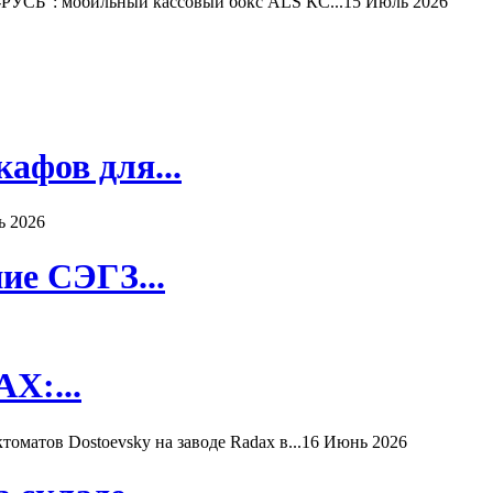
РУСЬ": мобильный кассовый бокс ALS КС...
15 Июль 2026
афов для...
ь 2026
ие СЭГЗ...
X:...
матов Dostoevsky на заводе Radax в...
16 Июнь 2026