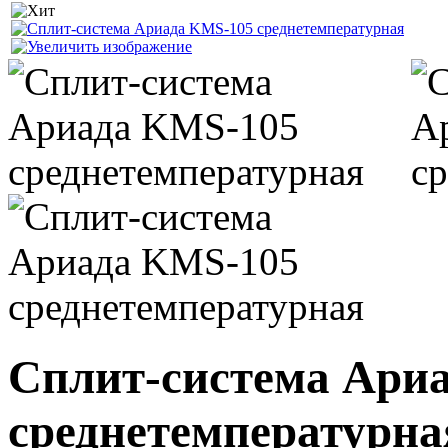
Сплит-система Ари
среднетемпературна