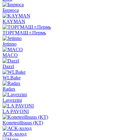
Бирюса
KAYMAN
ТОРГМАШ г.Пермь
Jetinno
MACO
Dazzl
WLBake
Radax
Lavezzini
LA PAVONI
Koneteollisuus (KT)
АСК-холод