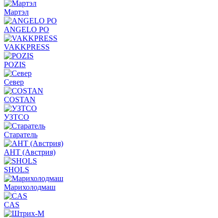
Мартэл
ANGELO PO
VAKKPRESS
POZIS
Север
COSTAN
УЗТСО
Старатель
АНТ (Австрия)
SHOLS
Марихолодмаш
CAS