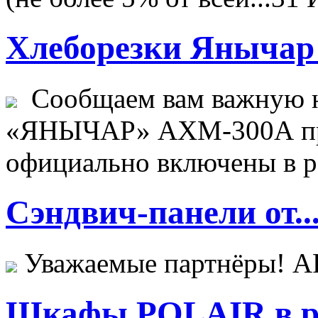
Хлеборезки Янычар 
Сообщаем вам важную н
«ЯНЫЧАР» АХМ-300А пр
официально включены в ре
Сэндвич-панели от..
Уважаемые партнёры! 
Шкафы POLAIR в ре