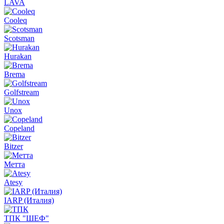
LAVA
Cooleq
Scotsman
Hurakan
Brema
Golfstream
Unox
Copeland
Bitzer
Метта
Atesy
IARP (Италия)
ТПК "ШЕФ"