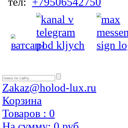
тел:
+79506542750
Zakaz@holod-lux.ru
Корзина
Товаров :
0
На сумму:
0 руб.