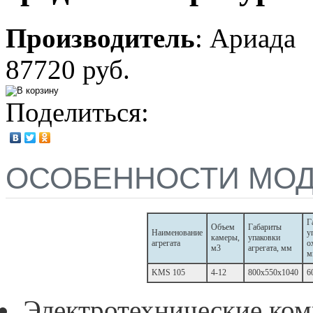
Производитель
:
Ариада
87720 руб.
Поделиться:
ОСОБЕННОСТИ МО
Г
Объем
Габариты
Наименование
у
камеры,
упаковки
агрегата
о
м3
агрегата, мм
м
KMS 105
4-12
800x550x1040
6
Электротехнические ко