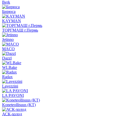
Berk
Бирюса
KAYMAN
ТОРГМАШ г.Пермь
Jetinno
MACO
Dazzl
WLBake
Radax
Lavezzini
LA PAVONI
Koneteollisuus (KT)
АСК-холод