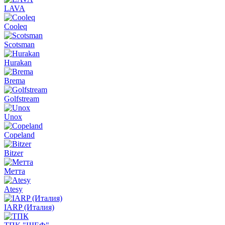
LAVA
Cooleq
Scotsman
Hurakan
Brema
Golfstream
Unox
Copeland
Bitzer
Метта
Atesy
IARP (Италия)