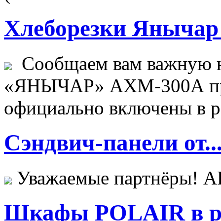
Хлеборезки Янычар 
Сообщаем вам важную н
«ЯНЫЧАР» АХМ-300А пр
официально включены в ре
Сэндвич-панели от..
Уважаемые партнёры! 
Шкафы POLAIR в ре