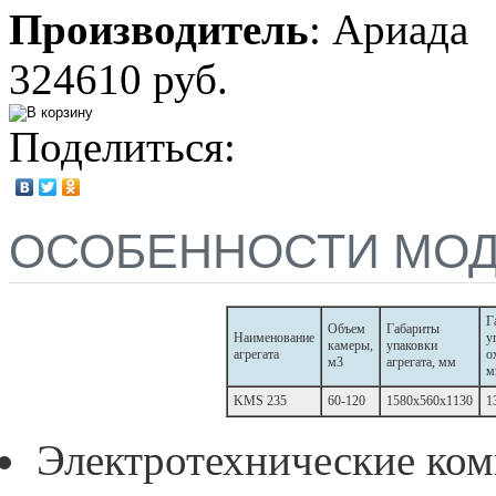
Производитель
:
Ариада
324610 руб.
Поделиться:
ОСОБЕННОСТИ МО
Г
Объем
Габариты
Наименование
у
камеры,
упаковки
агрегата
о
м3
агрегата, мм
м
KMS 235
60-120
1580x560x1130
1
Электротехнические ко