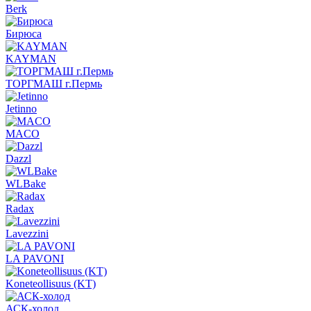
Berk
Бирюса
KAYMAN
ТОРГМАШ г.Пермь
Jetinno
MACO
Dazzl
WLBake
Radax
Lavezzini
LA PAVONI
Koneteollisuus (KT)
АСК-холод