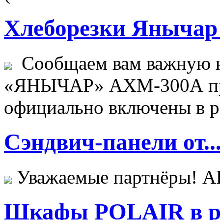
Хлеборезки Янычар 
Сообщаем вам важную н
«ЯНЫЧАР» АХМ-300А пр
официально включены в ре
Сэндвич-панели от..
Уважаемые партнёры! 
Шкафы POLAIR в ре