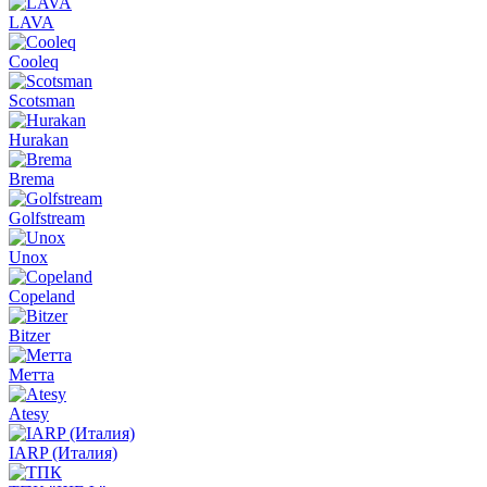
LAVA
Cooleq
Scotsman
Hurakan
Brema
Golfstream
Unox
Copeland
Bitzer
Метта
Atesy
IARP (Италия)