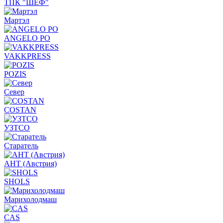
ТПК "ШЕФ"
Мартэл
ANGELO PO
VAKKPRESS
POZIS
Север
COSTAN
УЗТСО
Старатель
АНТ (Австрия)
SHOLS
Марихолодмаш
CAS