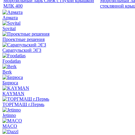
Морозильный ларь Снеж с глухой крышкой
Морозильный ла
МЛК 400
стеклянной кры
Армата
Sovital
Проектные решения
Сарапульский ЭГЗ
Foodatlas
Berk
Бирюса
KAYMAN
ТОРГМАШ г.Пермь
Jetinno
MACO