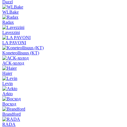
Dazzl
WLBake
Radax
Lavezzini
LA PAVONI
Koneteollisuus (KT)
АСК-холод
Haier
Levin
Arkto
Восход
Brandford
RADA