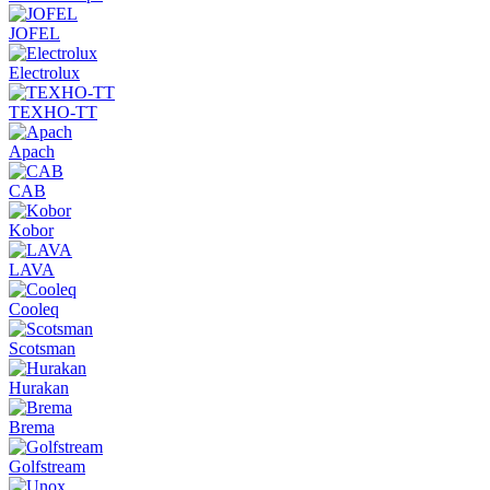
JOFEL
Electrolux
ТЕХНО-ТТ
Apach
CAB
Kobor
LAVA
Cooleq
Scotsman
Hurakan
Brema
Golfstream