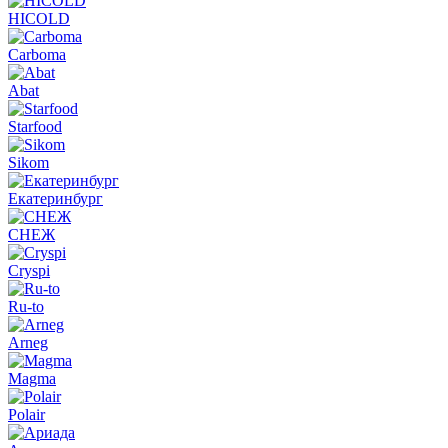
HICOLD
Carboma
Abat
Starfood
Sikom
Екатеринбург
СНЕЖ
Cryspi
Ru-to
Arneg
Magma
Polair