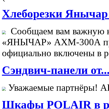
Хлеборезки Янычар 
Сообщаем вам важную н
«ЯНЫЧАР» АХМ-300А пр
официально включены в ре
Сэндвич-панели от..
Уважаемые партнёры! 
Шкафы POLAIR в ре