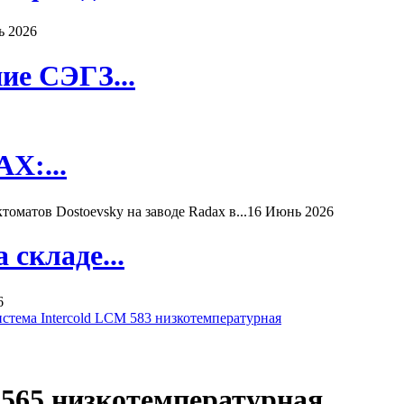
ь 2026
ие СЭГЗ...
X:...
матов Dostoevsky на заводе Radax в...
16 Июнь 2026
складе...
6
стема Intercold LCM 583 низкотемпературная
 565 низкотемпературная