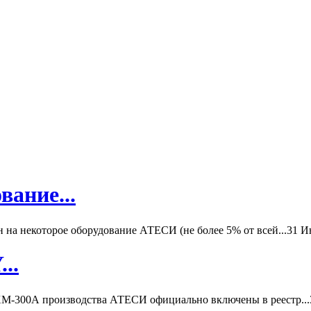
вание...
а некоторое оборудование АТЕСИ (не более 5% от всей...
31 И
..
-300А производства АТЕСИ официально включены в реестр...