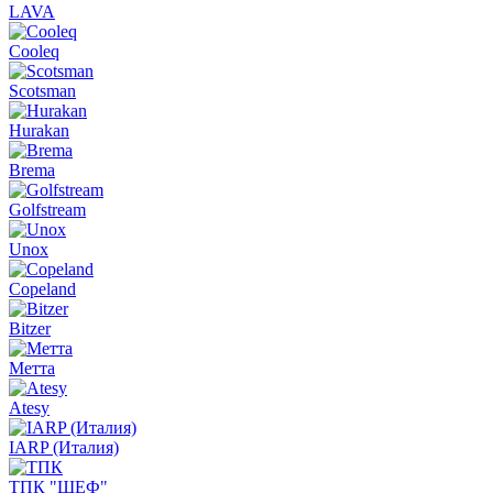
LAVA
Cooleq
Scotsman
Hurakan
Brema
Golfstream
Unox
Copeland
Bitzer
Метта
Atesy
IARP (Италия)
ТПК "ШЕФ"