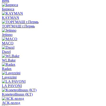
Berk
Бирюса
KAYMAN
ТОРГМАШ г.Пермь
Jetinno
MACO
Dazzl
WLBake
Radax
Lavezzini
LA PAVONI
Koneteollisuus (KT)
АСК-холод