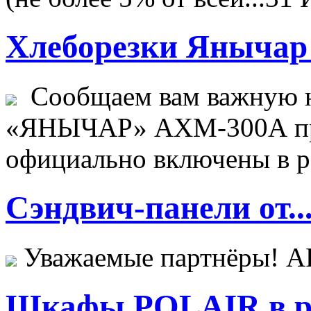
Хлеборезки Янычар 
Сообщаем вам важную н
«ЯНЫЧАР» АХМ-300А пр
официально включены в ре
Сэндвич-панели от..
Уважаемые партнёры! 
Шкафы POLAIR в ре