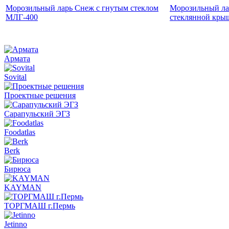
Морозильный ларь Снеж с гнутым стеклом
Морозильный ла
МЛГ-400
стеклянной кры
Армата
Sovital
Проектные решения
Сарапульский ЭГЗ
Foodatlas
Berk
Бирюса
KAYMAN
ТОРГМАШ г.Пермь
Jetinno