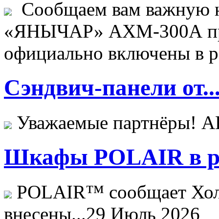
Сообщаем вам важную н
«ЯНЫЧАР» АХМ-300А пр
официально включены в ре
Сэндвич-панели от..
Уважаемые партнёры! 
Шкафы POLAIR в ре
POLAIR™ сообщает Хо
внесены...
29 Июль 2026