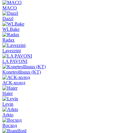
MACO
Dazzl
WLBake
Radax
Lavezzini
LA PAVONI
Koneteollisuus (KT)
АСК-холод
Haier
Levin
Arkto
Восход