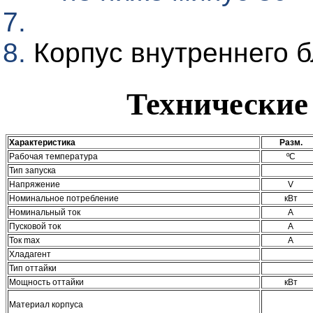
Корпус внутреннего 
Технические
Характеристика
Разм.
Рабочая температура
ºС
Тип запуска
Напряжение
V
Номинальное потребление
кВт
Номинальный ток
А
Пусковой ток
А
Ток max
А
Хладагент
Тип оттайки
Мощность оттайки
кВт
Материал корпуса