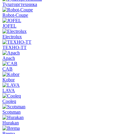
Тулаторгтехника
Robot-Coupe
JOFEL
Electrolux
ТЕХНО-ТТ
Apach
CAB
Kobor
LAVA
Cooleq
Scotsman
Hurakan
Brema