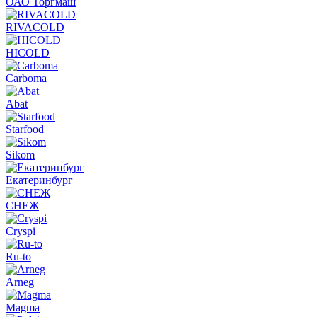
ОАО Торгмаш
RIVACOLD
HICOLD
Carboma
Abat
Starfood
Sikom
Екатеринбург
СНЕЖ
Cryspi
Ru-to
Arneg
Magma