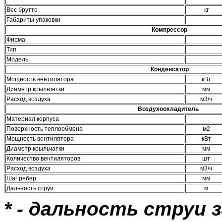
Вес брутто
кг
Габариты упаковки
Компрессор
Фирма
Тип
Модель
Конденсатор
Мощность вентилятора
кВт
Диаметр крыльчатки
мм
Расход воздуха
м3/ч
Воздухоохладитель
Материал корпуса
Поверхность теплообмена
м2
Мощность вентилятора
кВт
Диаметр крыльчатки
мм
Количество вентиляторов
шт
Расход воздуха
м3/ч
Шаг ребер
мм
Дальность струи
м
* - дальность струи 