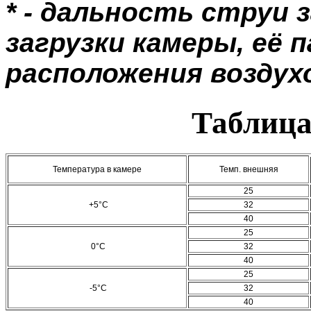
* - дальность струи 
загрузки камеры, её 
расположения воздух
Таблица
Температура в камере
Темп. внешняя
25
+5°C
32
40
25
0°C
32
40
25
-5°C
32
40