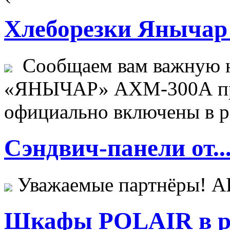
Хлеборезки Янычар 
Сообщаем вам важную н
«ЯНЫЧАР» АХМ-300А пр
официально включены в ре
Сэндвич-панели от..
Уважаемые партнёры! 
Шкафы POLAIR в ре