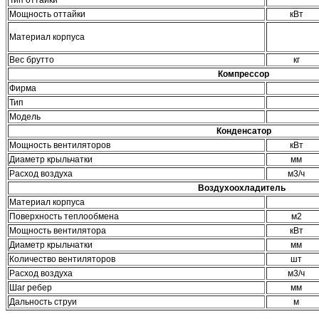
Тип оттайки
Мощность оттайки
кВт
Материал корпуса
Вес брутто
кг
Компрессор
Фирма
Тип
Модель
Конденсатор
Мощность вентиляторов
кВт
Диаметр крыльчатки
мм
Расход воздуха
м3/ч
Воздухоохладитель
Материал корпуса
Поверхность теплообмена
м2
Мощность вентилятора
кВт
Диаметр крыльчатки
мм
Количество вентиляторов
шт
Расход воздуха
м3/ч
Шаг ребер
мм
Дальность струи
м