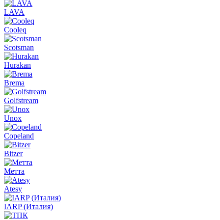
LAVA
Cooleq
Scotsman
Hurakan
Brema
Golfstream
Unox
Copeland
Bitzer
Метта
Atesy
IARP (Италия)