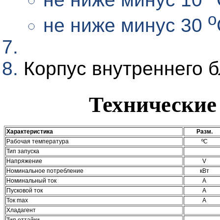
о
не ниже минус 30
Корпус внутреннего 
Технические
Характеристика
Разм.
Рабочая температура
ºС
Тип запуска
Напряжение
V
Номинальное потребление
кВт
Номинальный ток
А
Пусковой ток
А
Ток max
А
Хладагент