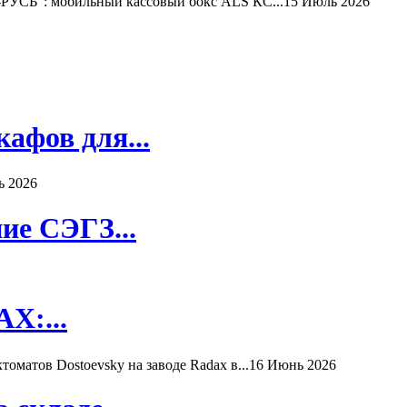
РУСЬ": мобильный кассовый бокс ALS КС...
15 Июль 2026
афов для...
ь 2026
ие СЭГЗ...
X:...
матов Dostoevsky на заводе Radax в...
16 Июнь 2026