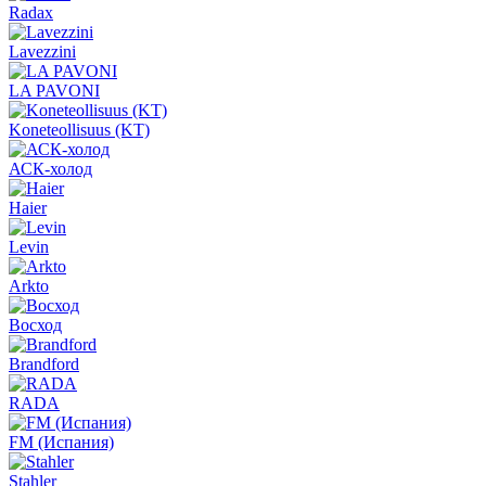
Radax
Lavezzini
LA PAVONI
Koneteollisuus (KT)
АСК-холод
Haier
Levin
Arkto
Восход
Brandford
RADA
FM (Испания)
Stahler