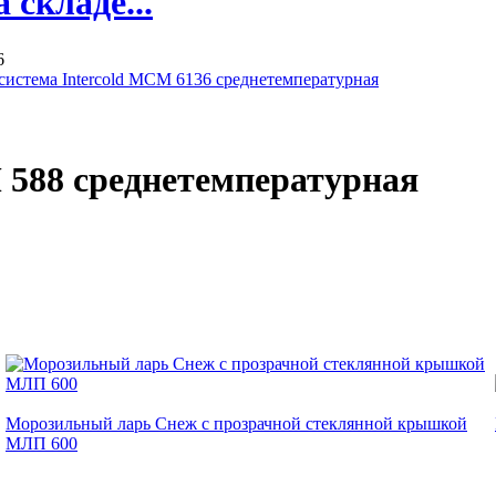
складе...
6
система Intercold МСМ 6136 среднетемпературная
 588 среднетемпературная
Морозильный ларь Снеж с прозрачной стеклянной крышкой
МЛП 600