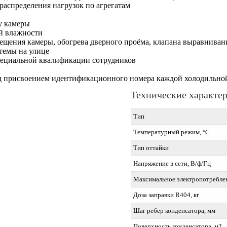
распределения нагрузок по агрегатам
у камеры
й влажности
ещения камеры, обогрева дверного проёма, клапана выравниван
темы на улице
специальной квалификации сотрудников
ед присвоением идентификационного номера каждой холодильн
Технические характе
Тип
Температурный режим, °C
Тип оттайки
Напряжение в сети, В/ф/Гц
Максимальное электропотреблен
Доза заправки R404, кг
Шаг ребер конденсатора, мм
Поверхность конденсатора, м2