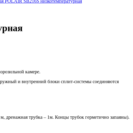
ная POLAIR SB216S низкотемпературная
урная
орозильной камере.
Наружный и внутренний блоки сплит-системы соединяются
м, дренажная трубка – 1м. Концы трубок герметично запаяны).