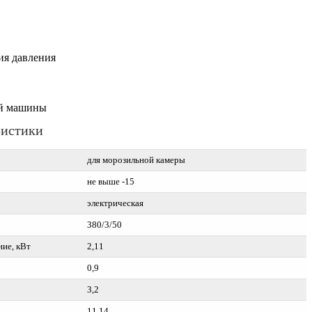
ия давления
ой машины
ристики
для морозильной камеры
не выше -15
электрическая
380/3/50
ие, кВт
2,11
0,9
3,2
11,14