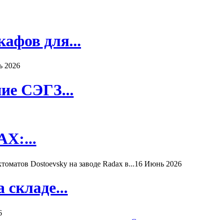
афов для...
ь 2026
ие СЭГЗ...
X:...
матов Dostoevsky на заводе Radax в...
16 Июнь 2026
складе...
6