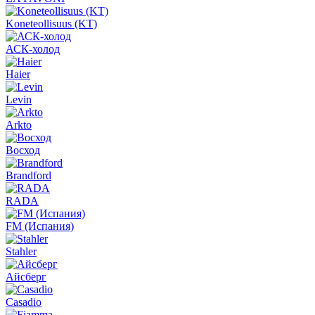
Koneteollisuus (KT)
АСК-холод
Haier
Levin
Arkto
Восход
Brandford
RADA
FM (Испания)
Stahler
Айсберг
Casadio