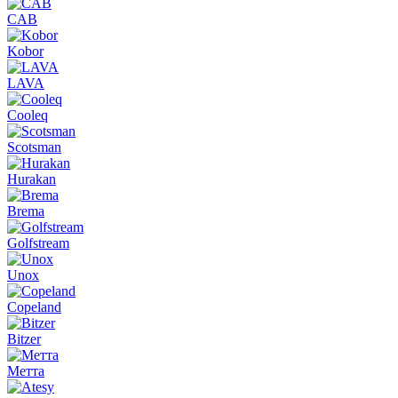
CAB
Kobor
LAVA
Cooleq
Scotsman
Hurakan
Brema
Golfstream
Unox
Copeland
Bitzer
Метта