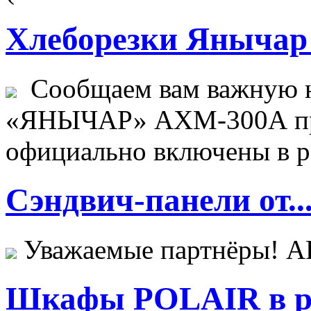
Хлеборезки Янычар 
Сообщаем вам важную н
«ЯНЫЧАР» АХМ-300А пр
официально включены в ре
Сэндвич-панели от..
Уважаемые партнёры! 
Шкафы POLAIR в ре