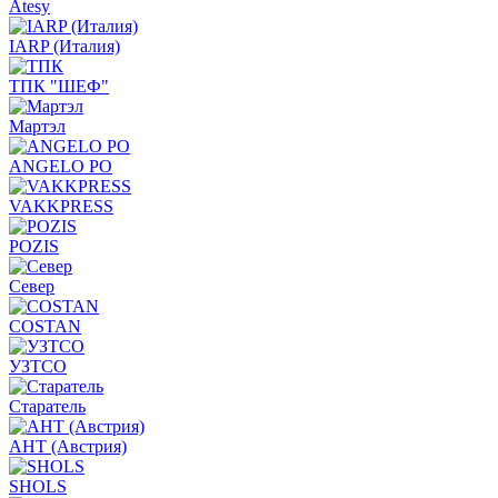
Atesy
IARP (Италия)
ТПК "ШЕФ"
Мартэл
ANGELO PO
VAKKPRESS
POZIS
Север
COSTAN
УЗТСО
Старатель
АНТ (Австрия)
SHOLS