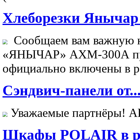
Хлеборезки Янычар 
Сообщаем вам важную н
«ЯНЫЧАР» АХМ-300А пр
официально включены в ре
Сэндвич-панели от..
Уважаемые партнёры! 
Шкафы POLAIR в ре