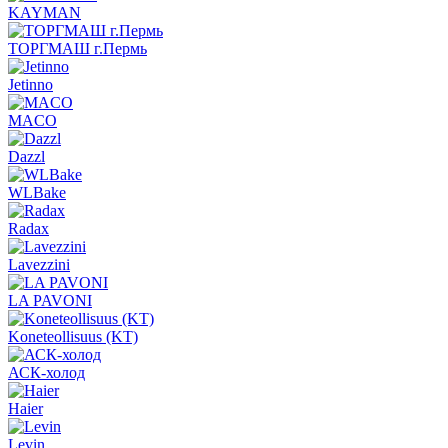
KAYMAN
ТОРГМАШ г.Пермь
Jetinno
MACO
Dazzl
WLBake
Radax
Lavezzini
LA PAVONI
Koneteollisuus (KT)
АСК-холод
Haier
Levin