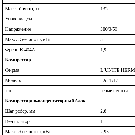
Масса брутто, кг
135
Упаковка ,см
Напряжение
380/3/50
Макс. Энегопотр, кВт
3
Фреон R 404A
1,9
Компрессор
Фирма
L`UNITE HER
Модель
TAJ4517
тип
герметичный
Компрессорно-конденсаторный блок
Шаг ребер, мм
2,8
Вентилятор
1
Макс. Энегопотр, кВт
2,93