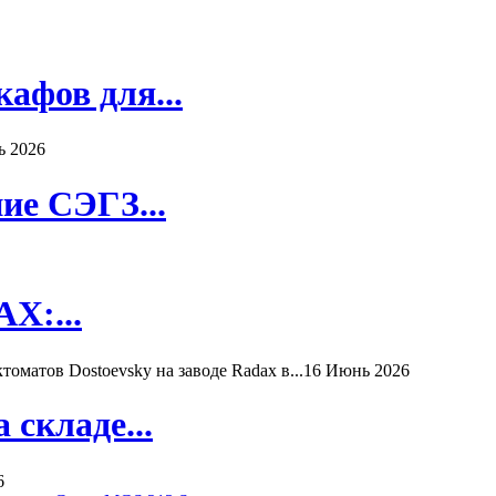
афов для...
ь 2026
ие СЭГЗ...
X:...
матов Dostoevsky на заводе Radax в...
16 Июнь 2026
складе...
6