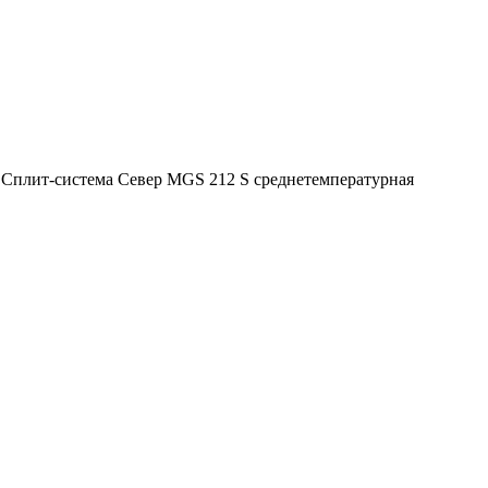
>
Сплит-система Cевер MGS 212 S среднетемпературная