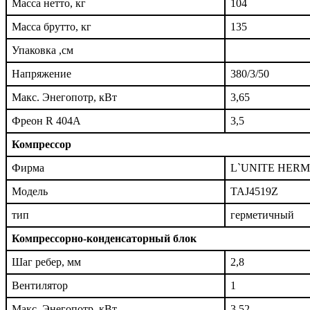
Масса нетто, кг
104
Масса брутто, кг
135
Упаковка ,см
Напряжение
380/3/50
Макс. Энегопотр, кВт
3,65
Фреон R 404A
3,5
Компрессор
Фирма
L`UNITE HER
Модель
TAJ4519Z
тип
герметичный
Компрессорно-конденсаторный блок
Шаг ребер, мм
2,8
Вентилятор
1
Макс. Энегопотр, кВт
3,52