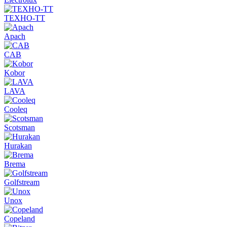
ТЕХНО-ТТ
Apach
CAB
Kobor
LAVA
Cooleq
Scotsman
Hurakan
Brema
Golfstream
Unox
Copeland