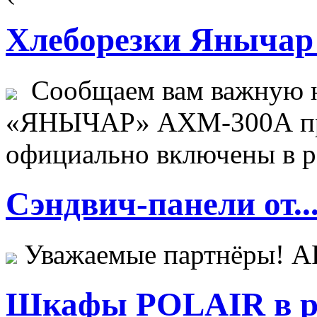
Хлеборезки Янычар 
Сообщаем вам важную н
«ЯНЫЧАР» АХМ-300А пр
официально включены в ре
Сэндвич-панели от..
Уважаемые партнёры! 
Шкафы POLAIR в ре