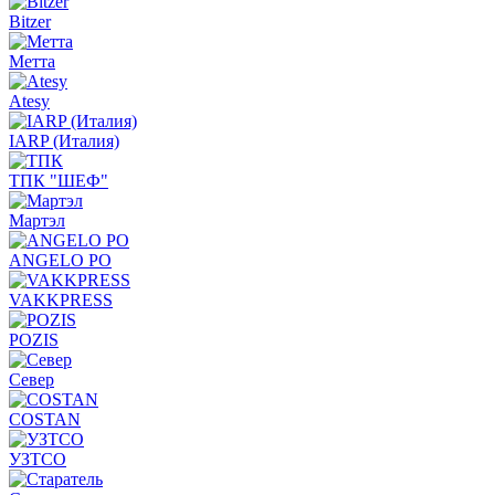
Bitzer
Метта
Atesy
IARP (Италия)
ТПК "ШЕФ"
Мартэл
ANGELO PO
VAKKPRESS
POZIS
Север
COSTAN
УЗТСО