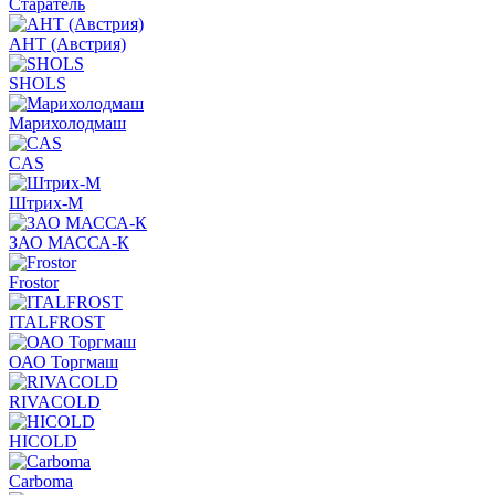
Старатель
АНТ (Австрия)
SHOLS
Марихолодмаш
CAS
Штрих-М
ЗАО МАССА-К
Frostor
ITALFROST
ОАО Торгмаш
RIVACOLD
HICOLD
Carboma