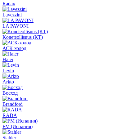
Radax
Lavezzini
LA PAVONI
Koneteollisuus (KT)
АСК-холод
Haier
Levin
Arkto
Восход
Brandford
RADA
FM (Испания)
Stahler