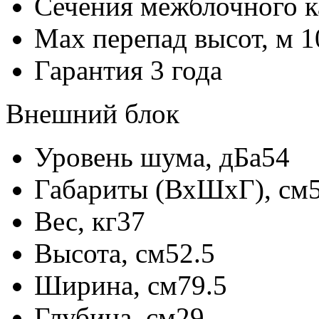
Сечения межблочного к
Max перепад высот, м
1
Гарантия
3 года
Внешний блок
Уровень шума, дБа
54
Габариты (ВхШхГ), см
Вес, кг
37
Высота, см
52.5
Ширина, см
79.5
Глубина, см
29