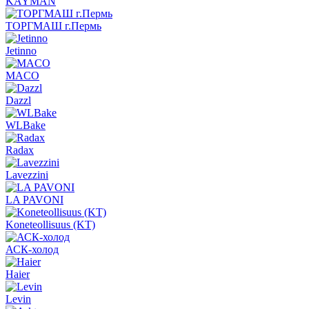
KAYMAN
ТОРГМАШ г.Пермь
Jetinno
MACO
Dazzl
WLBake
Radax
Lavezzini
LA PAVONI
Koneteollisuus (KT)
АСК-холод
Haier
Levin