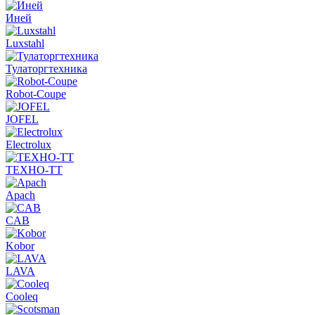
Иней
Luxstahl
Тулаторгтехника
Robot-Coupe
JOFEL
Electrolux
ТЕХНО-ТТ
Apach
CAB
Kobor
LAVA
Cooleq