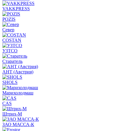
VAKKPRESS
POZIS
Север
COSTAN
УЗТСО
Старатель
АНТ (Австрия)
SHOLS
Марихолодмаш
CAS
Штрих-М
ЗАО МАССА-К