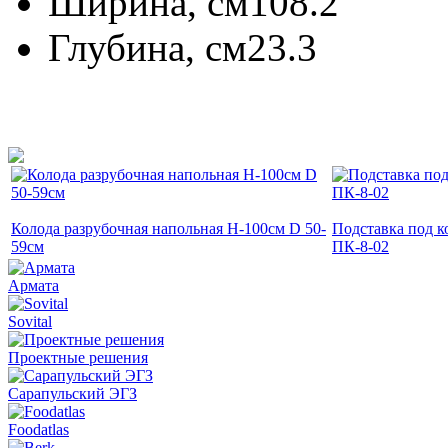
Ширина, см
108.2
Глубина, см
23.3
Колода разрубочная напольная H-100см D 50-
Подставка под к
59см
ПК-8-02
Армата
Sovital
Проектные решения
Сарапульский ЭГЗ
Foodatlas