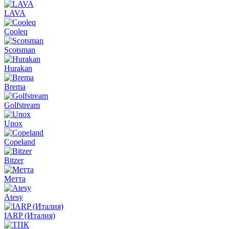
LAVA
Cooleq
Scotsman
Hurakan
Brema
Golfstream
Unox
Copeland
Bitzer
Метта
Atesy
IARP (Италия)