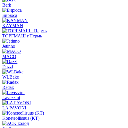
Berk
Бирюса
KAYMAN
ТОРГМАШ г.Пермь
Jetinno
MACO
Dazzl
WLBake
Radax
Lavezzini
LA PAVONI
Koneteollisuus (KT)