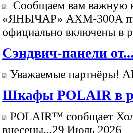
Сообщаем вам важную н
«ЯНЫЧАР» АХМ-300А пр
официально включены в ре
Сэндвич-панели от..
Уважаемые партнёры! 
Шкафы POLAIR в ре
POLAIR™ сообщает Хо
внесены...
29 Июль 2026