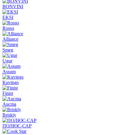
BONVINI
EKSI
Rosso
Alliance
Smeg
Ugur
Assum
Kuvings
Finist
Aucma
Briskly
ПОЛЮС-САР