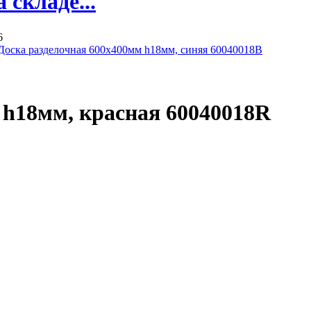
складе...
6
Доска разделочная 600х400мм h18мм, синяя 60040018B
 h18мм, красная 60040018R