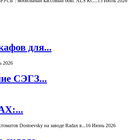
РУСЬ": мобильный кассовый бокс ALS КС...
15 Июль 2026
афов для...
ь 2026
ие СЭГЗ...
X:...
матов Dostoevsky на заводе Radax в...
16 Июнь 2026