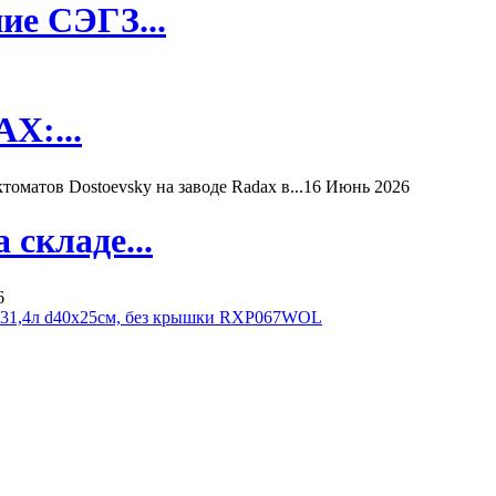
ие СЭГЗ...
X:...
матов Dostoevsky на заводе Radax в...
16 Июнь 2026
складе...
6
 31,4л d40х25см, без крышки RXP067WOL