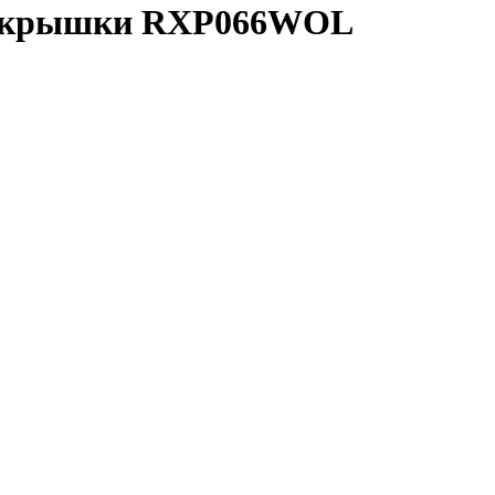
ез крышки RXP066WOL