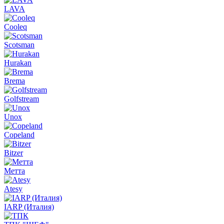
LAVA
Cooleq
Scotsman
Hurakan
Brema
Golfstream
Unox
Copeland
Bitzer
Метта
Atesy
IARP (Италия)