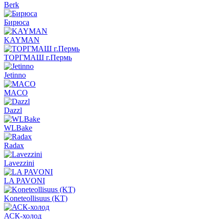
Berk
Бирюса
KAYMAN
ТОРГМАШ г.Пермь
Jetinno
MACO
Dazzl
WLBake
Radax
Lavezzini
LA PAVONI
Koneteollisuus (KT)
АСК-холод