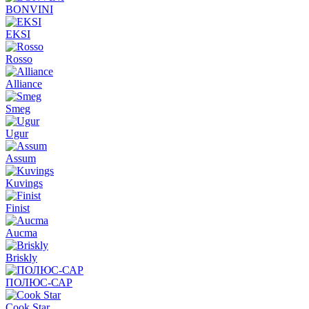
BONVINI
EKSI
Rosso
Alliance
Smeg
Ugur
Assum
Kuvings
Finist
Aucma
Briskly
ПОЛЮС-САР
Cook Star