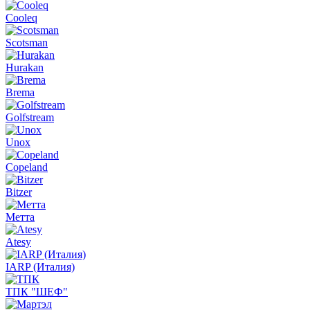
Cooleq
Scotsman
Hurakan
Brema
Golfstream
Unox
Copeland
Bitzer
Метта
Atesy
IARP (Италия)
ТПК "ШЕФ"