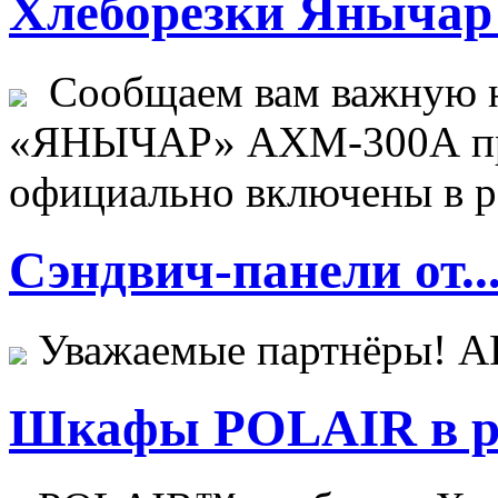
Хлеборезки Янычар 
Сообщаем вам важную н
«ЯНЫЧАР» АХМ-300А пр
официально включены в ре
Сэндвич-панели от..
Уважаемые партнёры! 
Шкафы POLAIR в ре