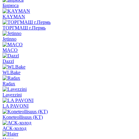
Бирюса
KAYMAN
ТОРГМАШ г.Пермь
Jetinno
MACO
Dazzl
WLBake
Radax
Lavezzini
LA PAVONI
Koneteollisuus (KT)
АСК-холод