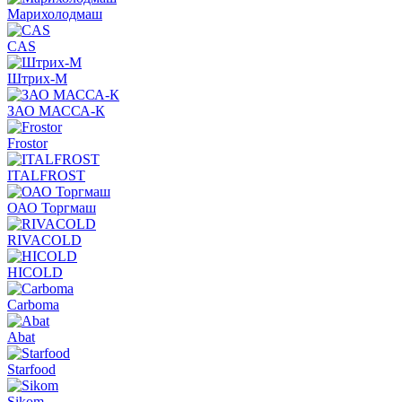
Марихолодмаш
CAS
Штрих-М
ЗАО МАССА-К
Frostor
ITALFROST
ОАО Торгмаш
RIVACOLD
HICOLD
Carboma
Abat
Starfood
Sikom