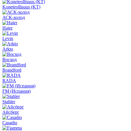
Koneteollisuus (KT)
АСК-холод
Haier
Levin
Arkto
Восход
Brandford
RADA
FM (Испания)
Stahler
Айсберг
Casadio