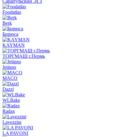
Сарапульский ЭГЗ
Foodatlas
Berk
Бирюса
KAYMAN
ТОРГМАШ г.Пермь
Jetinno
MACO
Dazzl
WLBake
Radax
Lavezzini
LA PAVONI