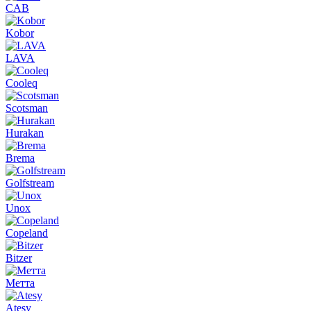
CAB
Kobor
LAVA
Cooleq
Scotsman
Hurakan
Brema
Golfstream
Unox
Copeland
Bitzer
Метта
Atesy