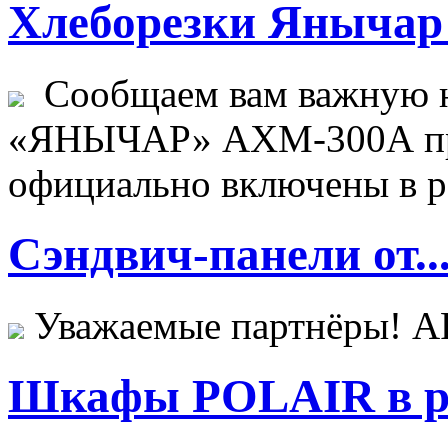
Хлеборезки Янычар 
Сообщаем вам важную н
«ЯНЫЧАР» АХМ-300А пр
официально включены в ре
Сэндвич-панели от..
Уважаемые партнёры! 
Шкафы POLAIR в ре