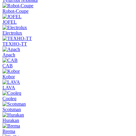
Тулаторгтехника
Robot-Coupe
JOFEL
Electrolux
ТЕХНО-ТТ
Apach
CAB
Kobor
LAVA
Cooleq
Scotsman
Hurakan
Brema