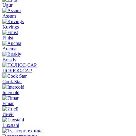
Ugur
Assum
Kuvings
Finist
Aucma
Briskly
ПОЛЮС-САР
Cook Star
Intercold
Fimar
Иней
Luxstahl