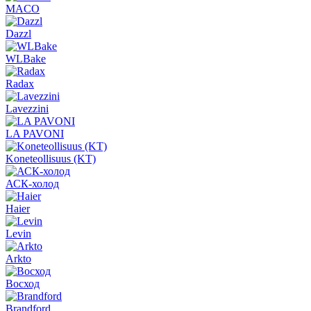
MACO
Dazzl
WLBake
Radax
Lavezzini
LA PAVONI
Koneteollisuus (KT)
АСК-холод
Haier
Levin
Arkto
Восход
Brandford