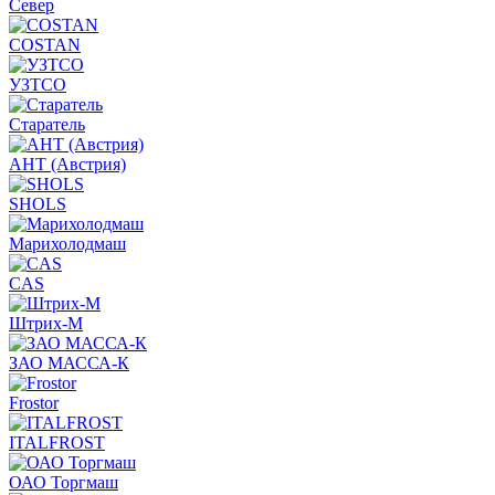
Север
COSTAN
УЗТСО
Старатель
АНТ (Австрия)
SHOLS
Марихолодмаш
CAS
Штрих-М
ЗАО МАССА-К
Frostor
ITALFROST
ОАО Торгмаш