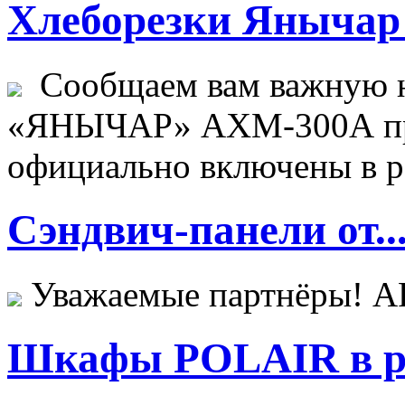
Хлеборезки Янычар 
Сообщаем вам важную н
«ЯНЫЧАР» АХМ-300А пр
официально включены в ре
Сэндвич-панели от..
Уважаемые партнёры! 
Шкафы POLAIR в ре