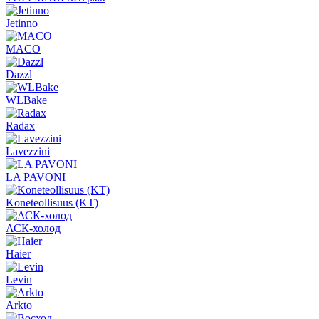
Jetinno
MACO
Dazzl
WLBake
Radax
Lavezzini
LA PAVONI
Koneteollisuus (KT)
АСК-холод
Haier
Levin
Arkto