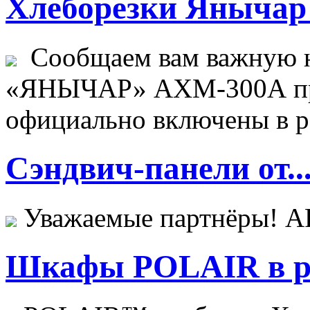
Хлеборезки Янычар 
Сообщаем вам важную н
«ЯНЫЧАР» АХМ-300А пр
официально включены в ре
Сэндвич-панели от..
Уважаемые партнёры! 
Шкафы POLAIR в ре