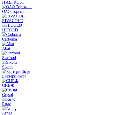
ITALFROST
ОАО Торгмаш
RIVACOLD
HICOLD
Carboma
Abat
Starfood
Sikom
Екатеринбург
СНЕЖ
Cryspi
Ru-to
Arneg