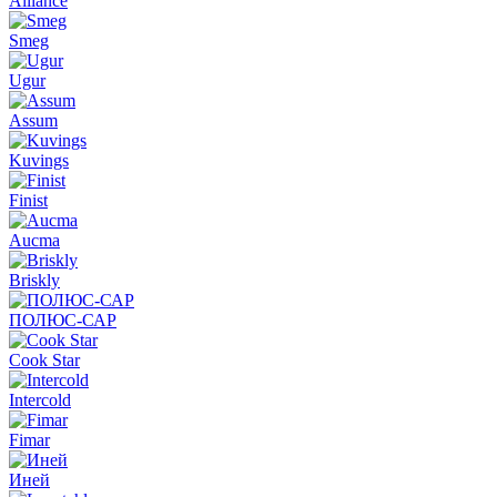
Alliance
Smeg
Ugur
Assum
Kuvings
Finist
Aucma
Briskly
ПОЛЮС-САР
Cook Star
Intercold
Fimar
Иней