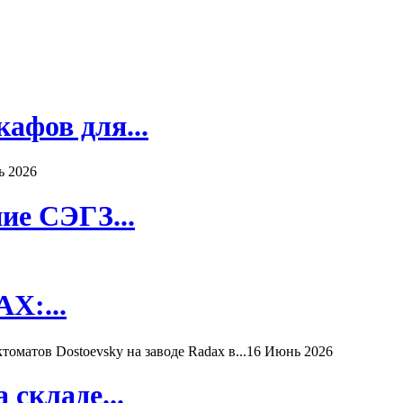
афов для...
ь 2026
ие СЭГЗ...
X:...
матов Dostoevsky на заводе Radax в...
16 Июнь 2026
складе...