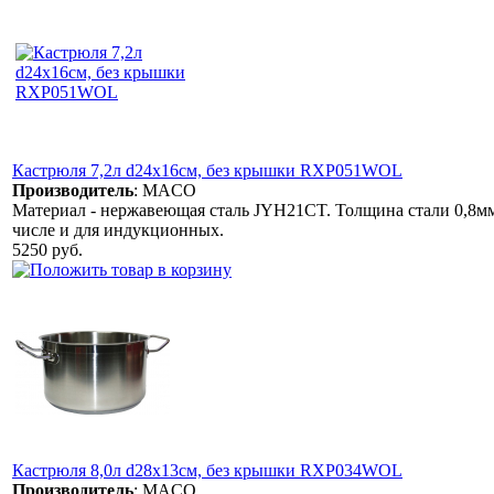
Кастрюля 7,2л d24х16см, без крышки RXP051WOL
Производитель
:
MACO
Материал - нержавеющая сталь JYH21CT. Толщина стали 0,8мм.
числе и для индукционных.
5250 руб.
Кастрюля 8,0л d28х13см, без крышки RXP034WOL
Производитель
:
MACO