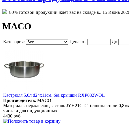
80% готовой продукции ждет вас на складе в...
15 Июнь 202
MACO
Категория:
Цена:
от
До
Кастрюля 5,0л d24х11см, без крышки RXP032WOL
Производитель
:
MACO
Материал - нержавеющая сталь JYH21CT. Толщина стали 0,8мм.
числе и для индукционных.
4430 руб.