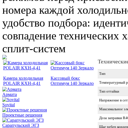
номера каждой холодиль
удобство подбора: иденти
совпадение технических 
сплит-систем
Технически
Тип
Камера холодильная
Кассовый бокс
Температурный р
POLAIR КХН-4,41
Оптимум 140 Зеркало
Тип оттайки
Армата
Напряжение в сет
Sovital
Максимальное эл
Проектные решения
Доза заправки R40
Сарапульский ЭГЗ
Шаг ребер конден