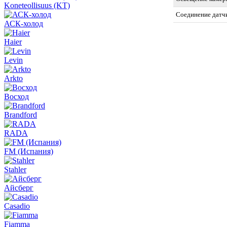
Koneteollisuus (KT)
Соединение датч
АСК-холод
Haier
Levin
Arkto
Восход
Brandford
RADA
FM (Испания)
Stahler
Айсберг
Casadio
Fiamma