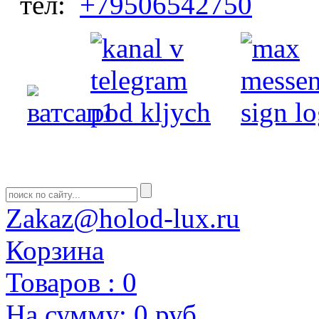
тел:
+79506542750
Zakaz@holod-lux.ru
Корзина
Товаров :
0
На сумму:
0 руб.