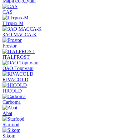
Марихолодмаш
CAS
Штрих-М
ЗАО МАССА-К
Frostor
ITALFROST
ОАО Торгмаш
RIVACOLD
HICOLD
Carboma
Abat
Starfood
Sikom