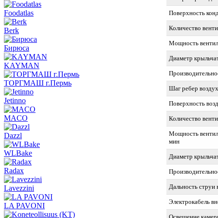
Foodatlas
Поверхность конд
Количество венти
Berk
Мощность вентиля
Бирюса
Диаметр крыльчат
KAYMAN
Производительнос
ТОРГМАШ г.Пермь
Шаг ребер воздух
Jetinno
Поверхность возд
MACO
Количество вент
Мощность вентиля
Dazzl
мин
WLBake
Диаметр крыльчат
Radax
Производительнос
Дальность струи 
Lavezzini
Электрокабель в
LA PAVONI
Освещение каме