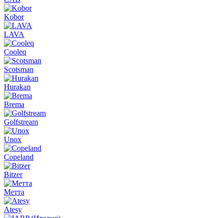
Kobor
LAVA
Cooleq
Scotsman
Hurakan
Brema
Golfstream
Unox
Copeland
Bitzer
Метта
Atesy