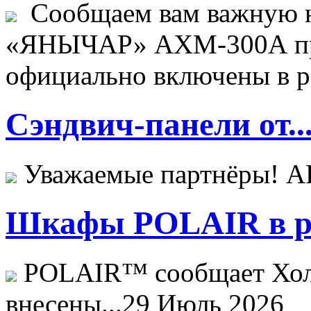
Сообщаем вам важную н
«ЯНЫЧАР» АХМ-300А пр
официально включены в ре
Сэндвич-панели от..
Уважаемые партнёры! 
Шкафы POLAIR в ре
POLAIR™ сообщает Хо
внесены...
29 Июль 2026