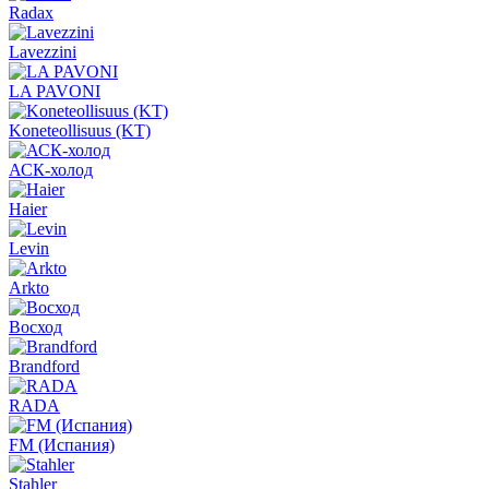
Radax
Lavezzini
LA PAVONI
Koneteollisuus (KT)
АСК-холод
Haier
Levin
Arkto
Восход
Brandford
RADA
FM (Испания)
Stahler