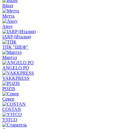
Bitzer
Метта
Atesy
IARP (Италия)
ТПК "ШЕФ"
Мартэл
ANGELO PO
VAKKPRESS
POZIS
Север
COSTAN
УЗТСО