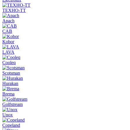
ТЕХНО-ТТ
Apach
CAB
Kobor
LAVA
Cooleq
Scotsman
Hurakan
Brema
Golfstream
Unox
Copeland