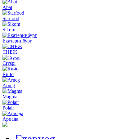
Abat
Starfood
Sikom
Екатеринбург
СНЕЖ
Cryspi
Ru-to
Arneg
Magma
Polair
Ариада
Главная