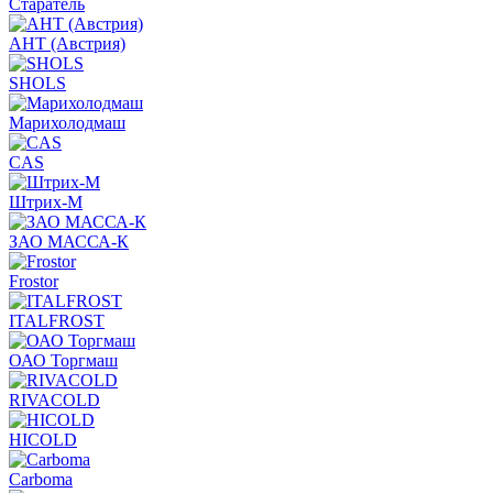
Старатель
АНТ (Австрия)
SHOLS
Марихолодмаш
CAS
Штрих-М
ЗАО МАССА-К
Frostor
ITALFROST
ОАО Торгмаш
RIVACOLD
HICOLD
Carboma