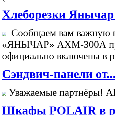
Хлеборезки Янычар 
Сообщаем вам важную н
«ЯНЫЧАР» АХМ-300А пр
официально включены в ре
Сэндвич-панели от..
Уважаемые партнёры! 
Шкафы POLAIR в ре