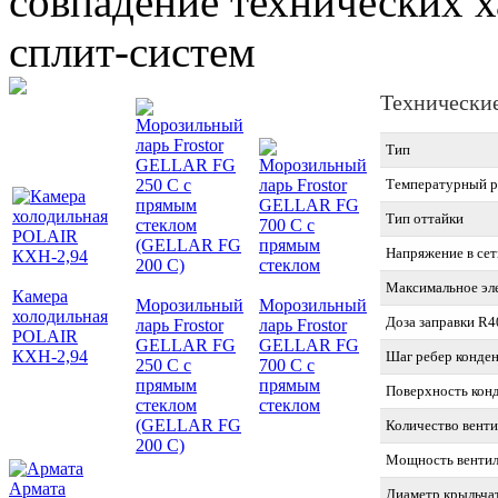
совпадение технических 
сплит-систем
Технически
Тип
Температурный р
Тип оттайки
Напряжение в сет
Максимальное эл
Камера
Морозильный
Морозильный
холодильная
Доза заправки R40
ларь Frostor
ларь Frostor
POLAIR
GELLAR FG
GELLAR FG
КХН-2,94
Шаг ребер конден
250 C с
700 C с
прямым
прямым
Поверхность конд
стеклом
стеклом
(GELLAR FG
Количество венти
200 C)
Мощность вентиля
Армата
Диаметр крыльчат