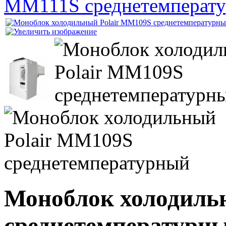
MM111S среднетемперат
Моноблок холодиль
среднетемпературн