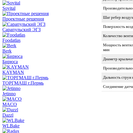
Sovital
Производительнос
Шаг ребер воздух
Проектные решения
Поверхность возд
Сарапульский ЭГЗ
Количество вент
Foodatlas
Мощность вентиля
мин
Berk
Диаметр крыльчат
Бирюса
Производительнос
KAYMAN
Дальность струи 
ТОРГМАШ г.Пермь
Соединение датч
Jetinno
MACO
Dazzl
WLBake