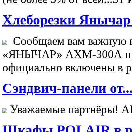
Хлеборезки Янычар 
Сообщаем вам важную н
«ЯНЫЧАР» АХМ-300А пр
официально включены в ре
Сэндвич-панели от..
Уважаемые партнёры! 
Шкафы POLAIR в ре