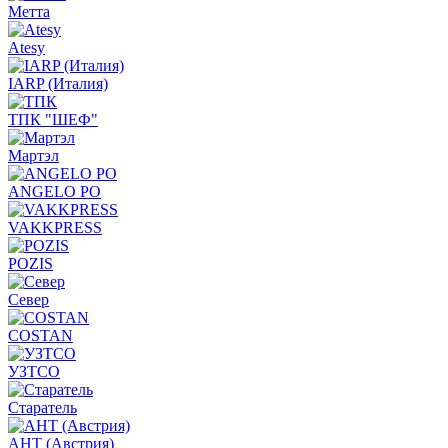
Метта
Atesy
IARP (Италия)
ТПК "ШЕФ"
Мартэл
ANGELO PO
VAKKPRESS
POZIS
Север
COSTAN
УЗТСО
Старатель
АНТ (Австрия)