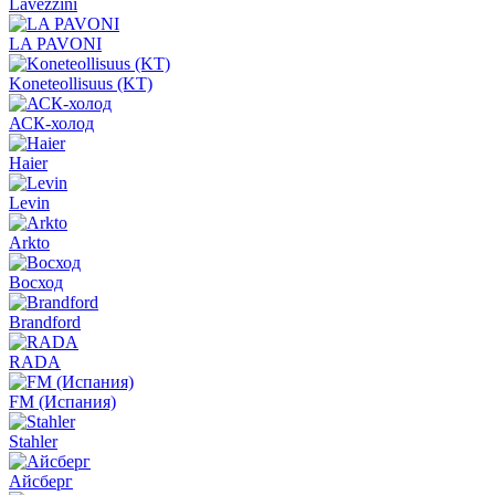
Lavezzini
LA PAVONI
Koneteollisuus (KT)
АСК-холод
Haier
Levin
Arkto
Восход
Brandford
RADA
FM (Испания)
Stahler
Айсберг