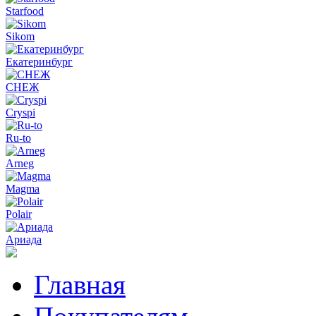
Starfood
Sikom
Екатеринбург
СНЕЖ
Cryspi
Ru-to
Arneg
Magma
Polair
Ариада
Главная