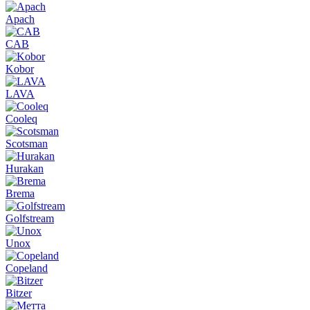
Apach
CAB
Kobor
LAVA
Cooleq
Scotsman
Hurakan
Brema
Golfstream
Unox
Copeland
Bitzer