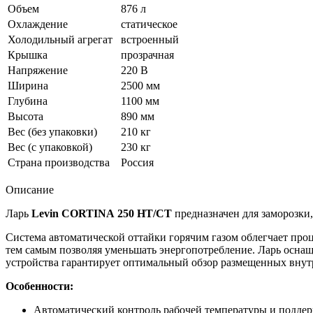
Объем
876 л
Охлаждение
статическое
Холодильный агрегат
встроенный
Крышка
прозрачная
Напряжение
220 В
Ширина
2500 мм
Глубина
1100 мм
Высота
890 мм
Вес (без упаковки)
210 кг
Вес (с упаковкой)
230 кг
Страна производства
Россия
Описание
Ларь
Levin CORTINA 250 НТ/СТ
предназначен для заморозки
Система автоматической оттайки горячим газом облегчает пр
тем самым позволяя уменьшать энергопотребление. Ларь осна
устройства гарантирует оптимальный обзор размещенных внут
Особенности:
Автоматический контроль рабочей температуры и поддер