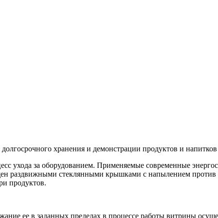
, долгосрочного хранения и демонстрации продуктов и напитков
оцесс ухода за оборудованием. Применяемые современные энерго
щен раздвижными стеклянными крышками с напылением против з
ри продуктов.
жание ее в заданных пределах в процессе работы витрины осу