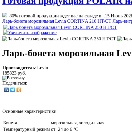
Готовая продукция POLAIR на 
80% готовой продукции ждет вас на складе в...
15 Июнь 202
Ларь-бонета морозильная Levin CORTINA 210 НТ/СТ
Ларь-вит
Ларь-бонета морозильная Le
Производитель
:
Levin
185823 руб.
Поделиться:
Основные характеристики
Бонета
морозильная, холодильная
Температурный режим
от -24 до 6 °C