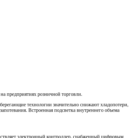
 на предприятиях розничной торговли.
сберегающие технологии значительно снижают хладопотери,
апотевания. Встроенная подсветка внутреннего объема
ществляет электронный контроллер, снабженный цифровым