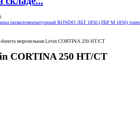
складе...
6
рина низкотемпературный RONDO ЛБТ 1850 (ЛБР М 1850) торе
vin CORTINA 250 НТ/СТ