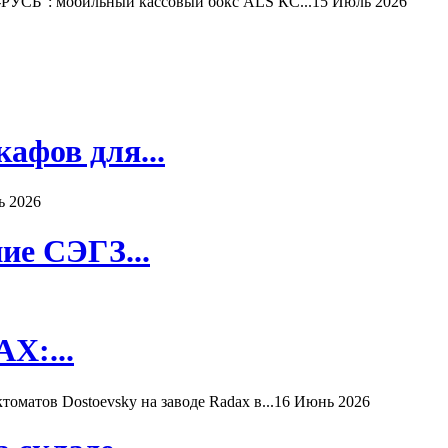
РУСЬ": мобильный кассовый бокс ALS КС...
15 Июль 2026
афов для...
ь 2026
ие СЭГЗ...
X:...
матов Dostoevsky на заводе Radax в...
16 Июнь 2026