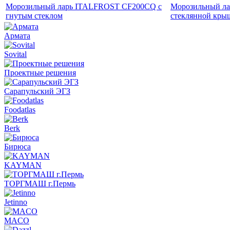
Морозильный ларь ITALFROST CF200CQ с
Морозильный ла
гнутым стеклом
стеклянной кры
Армата
Sovital
Проектные решения
Сарапульский ЭГЗ
Foodatlas
Berk
Бирюса
KAYMAN
ТОРГМАШ г.Пермь
Jetinno
MACO