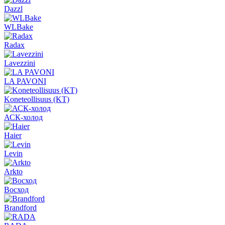
Dazzl
WLBake
Radax
Lavezzini
LA PAVONI
Koneteollisuus (KT)
АСК-холод
Haier
Levin
Arkto
Восход
Brandford