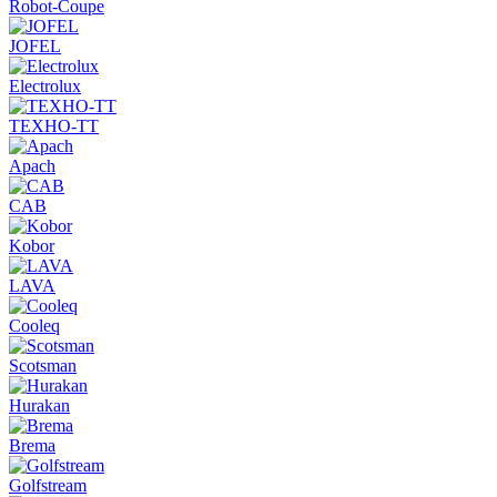
Robot-Coupe
JOFEL
Electrolux
ТЕХНО-ТТ
Apach
CAB
Kobor
LAVA
Cooleq
Scotsman
Hurakan
Brema
Golfstream