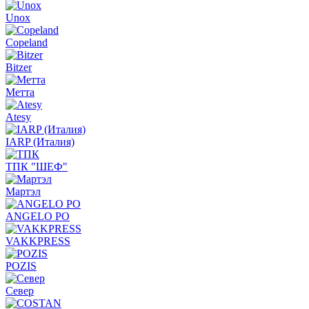
Unox
Copeland
Bitzer
Метта
Atesy
IARP (Италия)
ТПК "ШЕФ"
Мартэл
ANGELO PO
VAKKPRESS
POZIS
Север