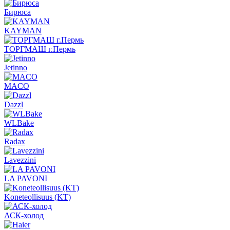
Бирюса
KAYMAN
ТОРГМАШ г.Пермь
Jetinno
MACO
Dazzl
WLBake
Radax
Lavezzini
LA PAVONI
Koneteollisuus (KT)
АСК-холод