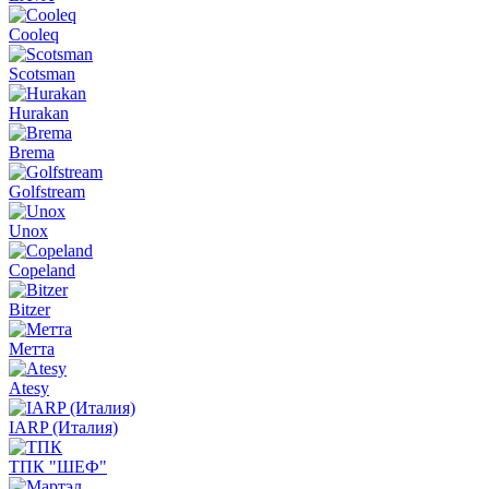
Cooleq
Scotsman
Hurakan
Brema
Golfstream
Unox
Copeland
Bitzer
Метта
Atesy
IARP (Италия)
ТПК "ШЕФ"