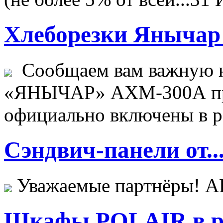
Хлеборезки Янычар 
Сообщаем вам важную н
«ЯНЫЧАР» АХМ-300А пр
официально включены в ре
Сэндвич-панели от..
Уважаемые партнёры! 
Шкафы POLAIR в ре