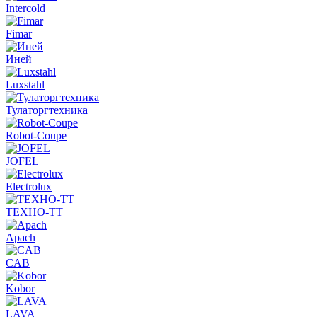
Intercold
Fimar
Иней
Luxstahl
Тулаторгтехника
Robot-Coupe
JOFEL
Electrolux
ТЕХНО-ТТ
Apach
CAB
Kobor
LAVA