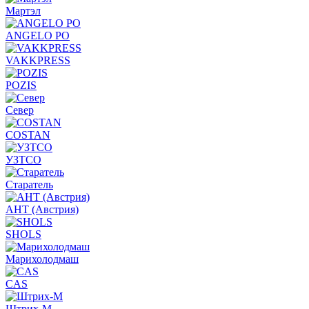
Мартэл
ANGELO PO
VAKKPRESS
POZIS
Север
COSTAN
УЗТСО
Старатель
АНТ (Австрия)
SHOLS
Марихолодмаш
CAS
Штрих-М