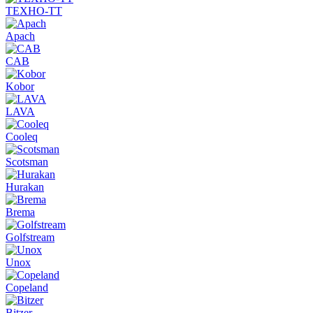
ТЕХНО-ТТ
Apach
CAB
Kobor
LAVA
Cooleq
Scotsman
Hurakan
Brema
Golfstream
Unox
Copeland
Bitzer