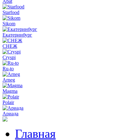
Abat
Starfood
Sikom
Екатеринбург
СНЕЖ
Cryspi
Ru-to
Arneg
Magma
Polair
Ариада
Главная