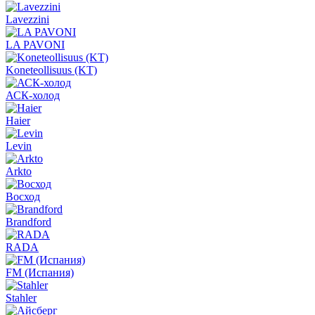
Lavezzini
LA PAVONI
Koneteollisuus (KT)
АСК-холод
Haier
Levin
Arkto
Восход
Brandford
RADA
FM (Испания)
Stahler