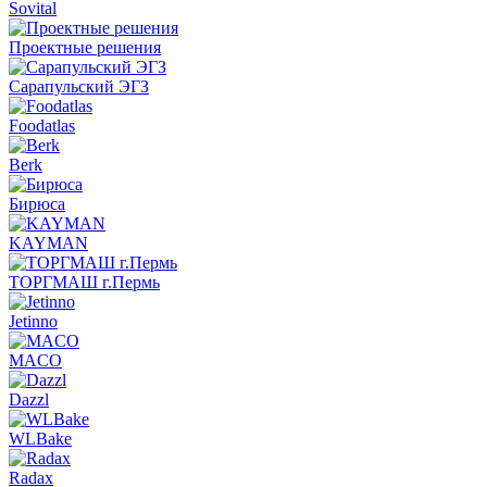
Sovital
Проектные решения
Сарапульский ЭГЗ
Foodatlas
Berk
Бирюса
KAYMAN
ТОРГМАШ г.Пермь
Jetinno
MACO
Dazzl
WLBake
Radax