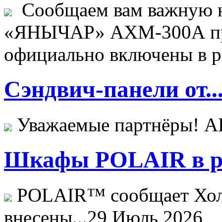
Сообщаем вам важную н
«ЯНЫЧАР» АХМ-300А пр
официально включены в ре
Сэндвич-панели от..
Уважаемые партнёры! 
Шкафы POLAIR в ре
POLAIR™ сообщает Хо
внесены...
29 Июль 2026