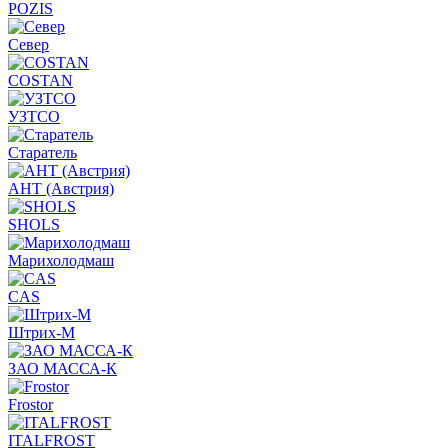
POZIS
Север
COSTAN
УЗТСО
Старатель
АНТ (Австрия)
SHOLS
Марихолодмаш
CAS
Штрих-М
ЗАО МАССА-К
Frostor
ITALFROST