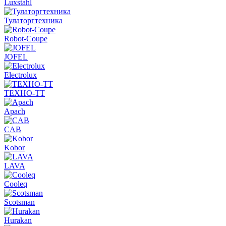
Luxstahl
Тулаторгтехника
Robot-Coupe
JOFEL
Electrolux
ТЕХНО-ТТ
Apach
CAB
Kobor
LAVA
Cooleq
Scotsman
Hurakan