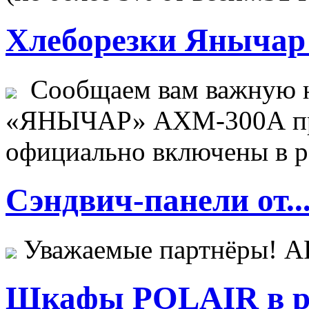
Хлеборезки Янычар 
Сообщаем вам важную н
«ЯНЫЧАР» АХМ-300А пр
официально включены в ре
Сэндвич-панели от..
Уважаемые партнёры! 
Шкафы POLAIR в ре