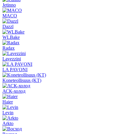
Jetinno
MACO
Dazzl
WLBake
Radax
Lavezzini
LA PAVONI
Koneteollisuus (KT)
АСК-холод
Haier
Levin
Arkto