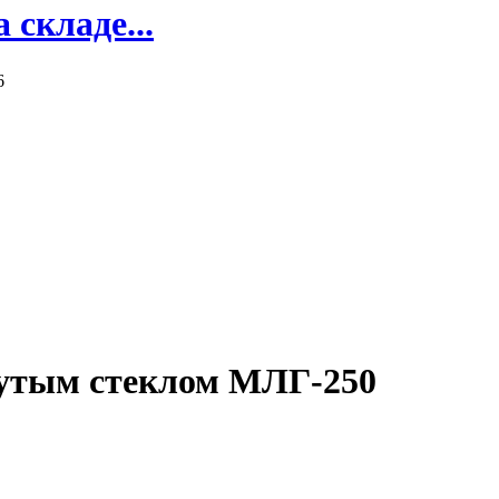
складе...
6
утым стеклом МЛГ-250