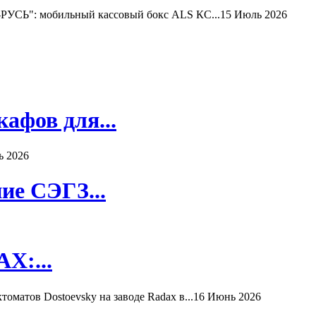
РУСЬ": мобильный кассовый бокс ALS КС...
15 Июль 2026
афов для...
ь 2026
ие СЭГЗ...
X:...
матов Dostoevsky на заводе Radax в...
16 Июнь 2026