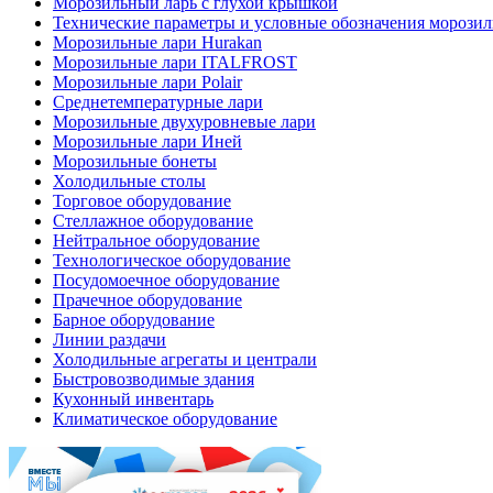
Морозильный ларь с глухой крышкой
Технические параметры и условные обозначения морози
Морозильные лари Hurakan
Морозильные лари ITALFROST
Морозильные лари Polair
Среднетемпературные лари
Морозильные двухуровневые лари
Морозильные лари Иней
Морозильные бонеты
Холодильные столы
Торговое оборудование
Стеллажное оборудование
Нейтральное оборудование
Технологическое оборудование
Посудомоечное оборудование
Прачечное оборудование
Барное оборудование
Линии раздачи
Холодильные агрегаты и централи
Быстровозводимые здания
Кухонный инвентарь
Климатическое оборудование