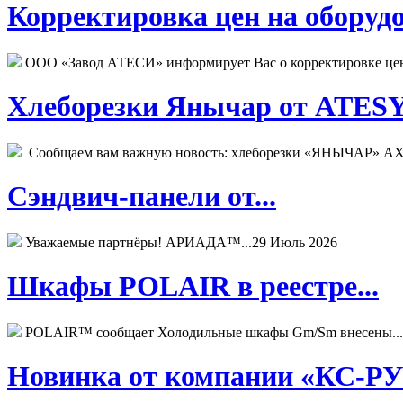
Корректировка цен на оборудо
ООО «Завод АТЕСИ» информирует Вас о корректировке цен н
Хлеборезки Янычар от ATESY.
Сообщаем вам важную новость: хлеборезки «ЯНЫЧАР» АХМ
Сэндвич-панели от...
Уважаемые партнёры! АРИАДА™...
29 Июль 2026
Шкафы POLAIR в реестре...
POLAIR™ сообщает Холодильные шкафы Gm/Sm внесены...
Новинка от компании «КС-РУС