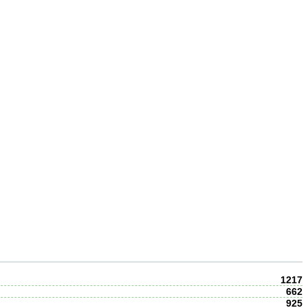
1217
662
925