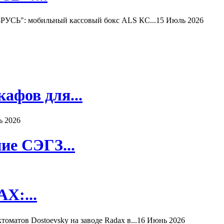
РУСЬ": мобильный кассовый бокс ALS КС...
15 Июль 2026
афов для...
ь 2026
ие СЭГЗ...
X:...
матов Dostoevsky на заводе Radax в...
16 Июнь 2026