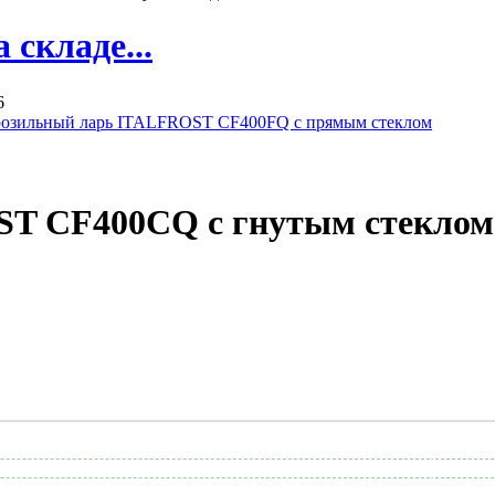
складе...
6
озильный ларь ITALFROST CF400FQ с прямым стеклом
T CF400CQ с гнутым стеклом