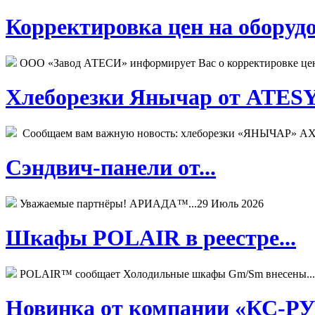
Корректировка цен на оборудо
ООО «Завод АТЕСИ» информирует Вас о корректировке цен н
Хлеборезки Янычар от ATESY.
Сообщаем вам важную новость: хлеборезки «ЯНЫЧАР» АХМ
Сэндвич-панели от...
Уважаемые партнёры! АРИАДА™...
29 Июль 2026
Шкафы POLAIR в реестре...
POLAIR™ сообщает Холодильные шкафы Gm/Sm внесены...
Новинка от компании «КС-РУС