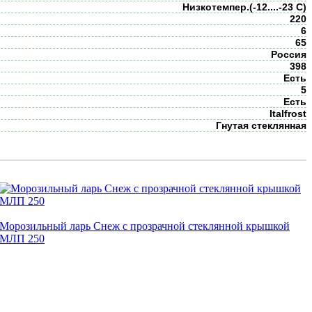
Низкотемпер.(-12....-23 С)
220
6
65
Россия
398
Есть
5
Есть
Italfrost
Гнутая стеклянная
Морозильный ларь Снеж с прозрачной стеклянной крышкой
МЛП 250