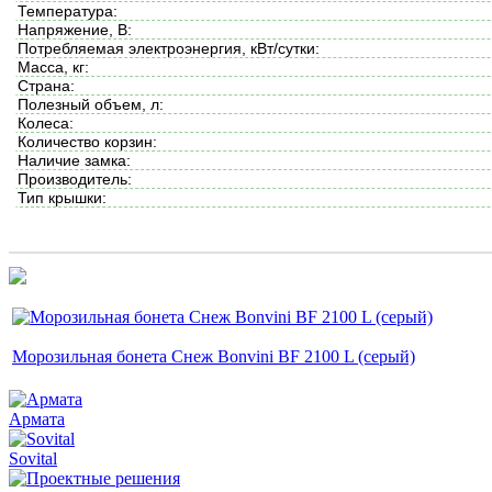
Температура:
Напряжение, В:
Потребляемая электроэнергия, кВт/сутки:
Масса, кг:
Страна:
Полезный объем, л:
Колеса:
Количество корзин:
Наличие замка:
Производитель:
Тип крышки:
Морозильная бонета Снеж Bonvini BF 2100 L (серый)
Армата
Sovital