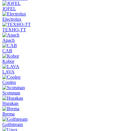
JOFEL
Electrolux
ТЕХНО-ТТ
Apach
CAB
Kobor
LAVA
Cooleq
Scotsman
Hurakan
Brema
Golfstream