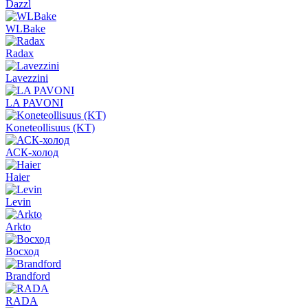
Dazzl
WLBake
Radax
Lavezzini
LA PAVONI
Koneteollisuus (KT)
АСК-холод
Haier
Levin
Arkto
Восход
Brandford
RADA