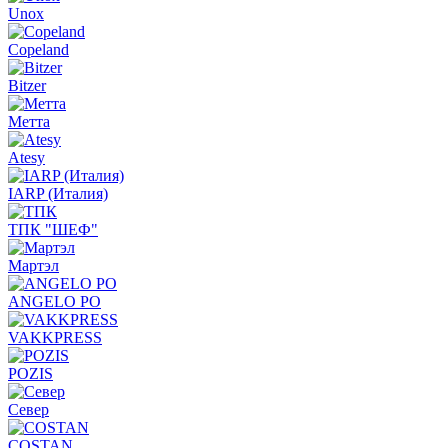
Unox
Copeland
Bitzer
Метта
Atesy
IARP (Италия)
ТПК "ШЕФ"
Мартэл
ANGELO PO
VAKKPRESS
POZIS
Север
COSTAN