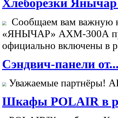
Хлеборезки Янычар 
Сообщаем вам важную н
«ЯНЫЧАР» АХМ-300А пр
официально включены в ре
Сэндвич-панели от..
Уважаемые партнёры! 
Шкафы POLAIR в ре