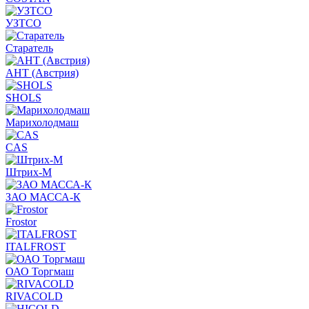
УЗТСО
Старатель
АНТ (Австрия)
SHOLS
Марихолодмаш
CAS
Штрих-М
ЗАО МАССА-К
Frostor
ITALFROST
ОАО Торгмаш
RIVACOLD