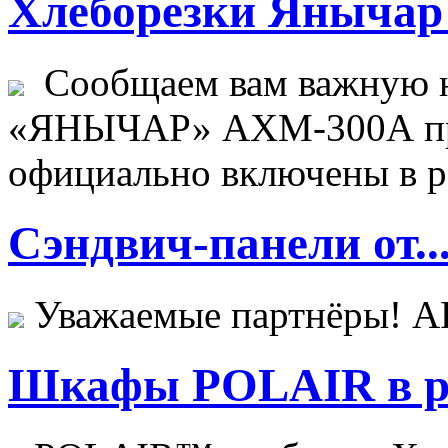
Хлеборезки Янычар 
Сообщаем вам важную н
«ЯНЫЧАР» АХМ-300А пр
официально включены в ре
Сэндвич-панели от..
Уважаемые партнёры! 
Шкафы POLAIR в ре