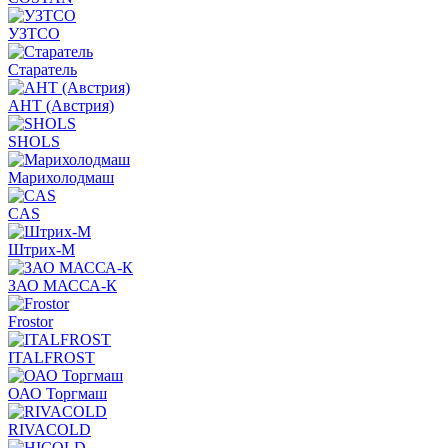
УЗТСО
Старатель
АНТ (Австрия)
SHOLS
Марихолодмаш
CAS
Штрих-М
ЗАО МАССА-К
Frostor
ITALFROST
ОАО Торгмаш
RIVACOLD