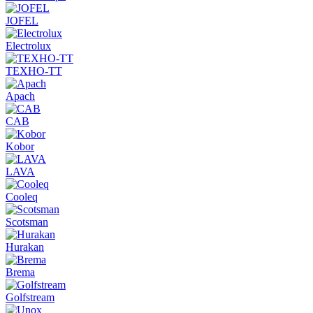
JOFEL
Electrolux
ТЕХНО-ТТ
Apach
CAB
Kobor
LAVA
Cooleq
Scotsman
Hurakan
Brema
Golfstream