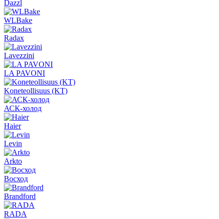
Dazzl
WLBake
Radax
Lavezzini
LA PAVONI
Koneteollisuus (KT)
АСК-холод
Haier
Levin
Arkto
Восход
Brandford
RADA