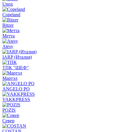
Unox
Copeland
Bitzer
Метта
Atesy
IARP (Италия)
ТПК "ШЕФ"
Мартэл
ANGELO PO
VAKKPRESS
POZIS
Север
COSTAN