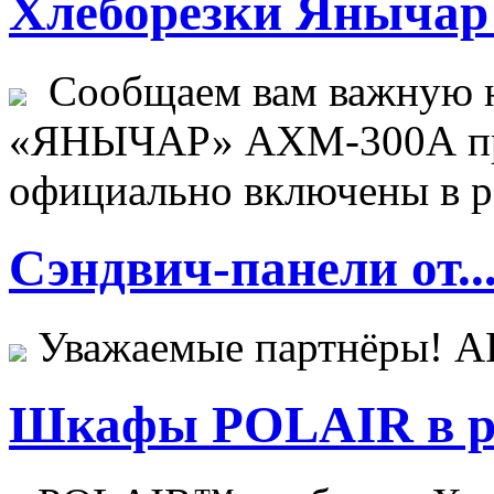
Хлеборезки Янычар 
Сообщаем вам важную н
«ЯНЫЧАР» АХМ-300А пр
официально включены в ре
Сэндвич-панели от..
Уважаемые партнёры! 
Шкафы POLAIR в ре