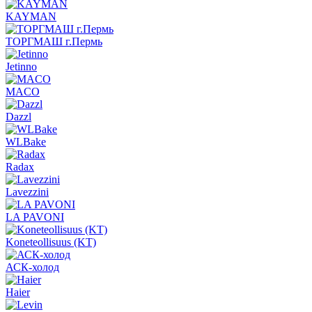
KAYMAN
ТОРГМАШ г.Пермь
Jetinno
MACO
Dazzl
WLBake
Radax
Lavezzini
LA PAVONI
Koneteollisuus (KT)
АСК-холод
Haier