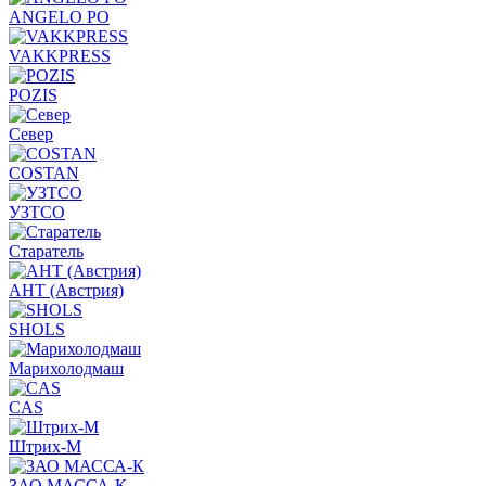
ANGELO PO
VAKKPRESS
POZIS
Север
COSTAN
УЗТСО
Старатель
АНТ (Австрия)
SHOLS
Марихолодмаш
CAS
Штрих-М
ЗАО МАССА-К