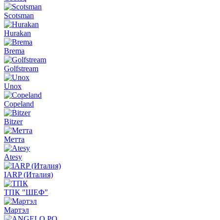
Scotsman
Hurakan
Brema
Golfstream
Unox
Copeland
Bitzer
Метта
Atesy
IARP (Италия)
ТПК "ШЕФ"
Мартэл