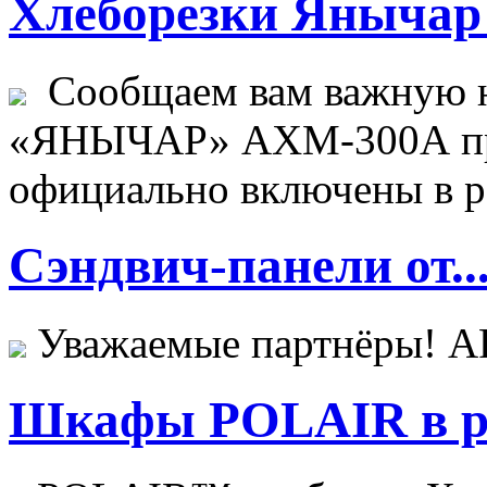
Хлеборезки Янычар 
Сообщаем вам важную н
«ЯНЫЧАР» АХМ-300А пр
официально включены в ре
Сэндвич-панели от..
Уважаемые партнёры! 
Шкафы POLAIR в ре