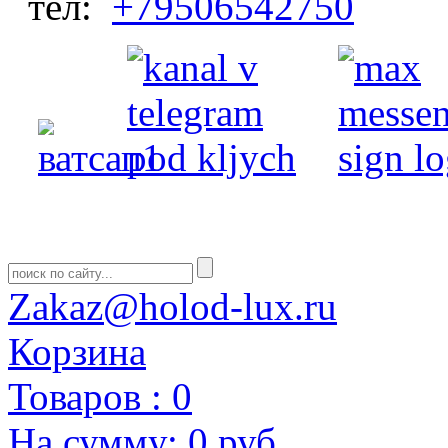
тел:
+79506542750
Zakaz@holod-lux.ru
Корзина
Товаров :
0
На сумму:
0 руб.