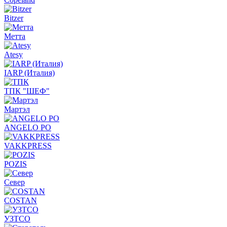
Bitzer
Метта
Atesy
IARP (Италия)
ТПК "ШЕФ"
Мартэл
ANGELO PO
VAKKPRESS
POZIS
Север
COSTAN
УЗТСО