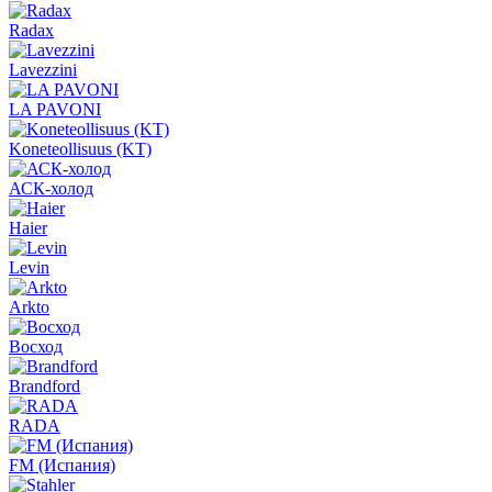
Radax
Lavezzini
LA PAVONI
Koneteollisuus (KT)
АСК-холод
Haier
Levin
Arkto
Восход
Brandford
RADA
FM (Испания)