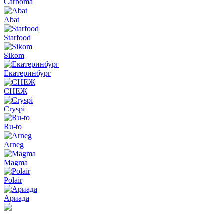
Carboma
Abat
Starfood
Sikom
Екатеринбург
СНЕЖ
Cryspi
Ru-to
Arneg
Magma
Polair
Ариада