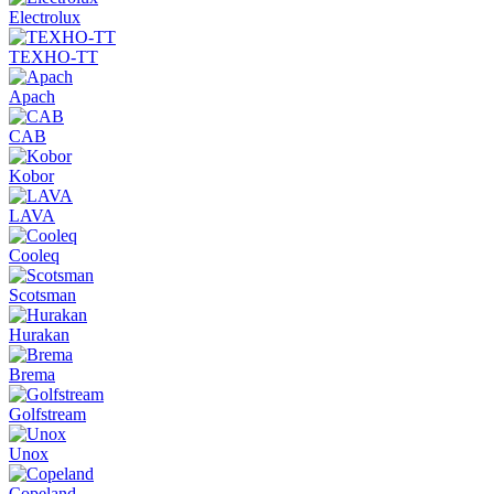
Electrolux
ТЕХНО-ТТ
Apach
CAB
Kobor
LAVA
Cooleq
Scotsman
Hurakan
Brema
Golfstream
Unox
Copeland