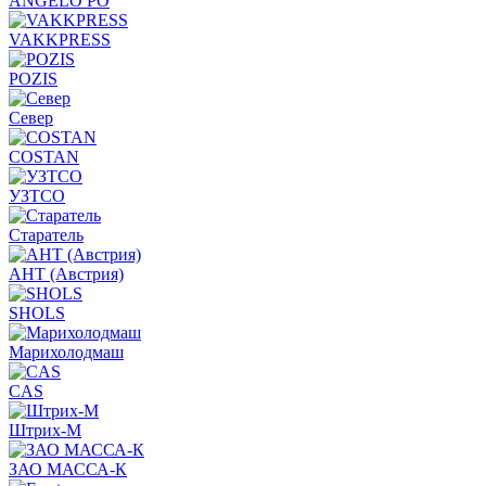
ANGELO PO
VAKKPRESS
POZIS
Север
COSTAN
УЗТСО
Старатель
АНТ (Австрия)
SHOLS
Марихолодмаш
CAS
Штрих-М
ЗАО МАССА-К