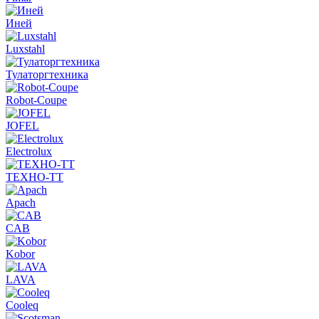
Иней
Luxstahl
Тулаторгтехника
Robot-Coupe
JOFEL
Electrolux
ТЕХНО-ТТ
Apach
CAB
Kobor
LAVA
Cooleq