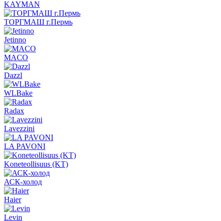
KAYMAN
ТОРГМАШ г.Пермь
Jetinno
MACO
Dazzl
WLBake
Radax
Lavezzini
LA PAVONI
Koneteollisuus (KT)
АСК-холод
Haier
Levin