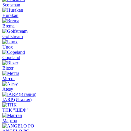
Scotsman
Hurakan
Brema
Golfstream
Unox
Copeland
Bitzer
Метта
Atesy
IARP (Италия)
ТПК "ШЕФ"
Мартэл