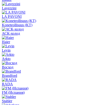
Lavezzini
LA PAVONI
Koneteollisuus (KT)
АСК-холод
Haier
Levin
Arkto
Восход
Brandford
RADA
FM (Испания)
Stahler