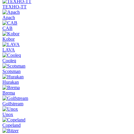
ТЕХНО-ТТ
Apach
CAB
Kobor
LAVA
Cooleq
Scotsman
Hurakan
Brema
Golfstream
Unox
Copeland