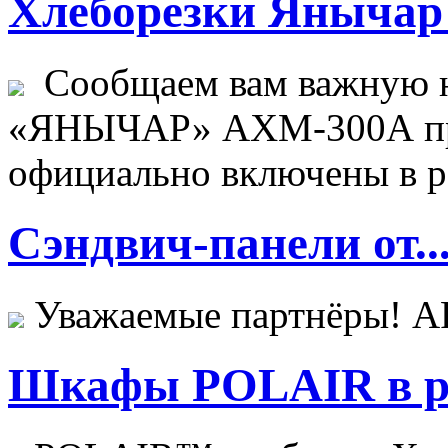
Хлеборезки Янычар 
Сообщаем вам важную н
«ЯНЫЧАР» АХМ-300А пр
официально включены в ре
Сэндвич-панели от..
Уважаемые партнёры! 
Шкафы POLAIR в ре