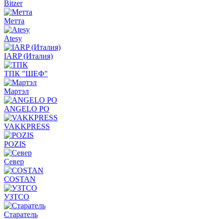
Bitzer
Метта
Atesy
IARP (Италия)
ТПК "ШЕФ"
Мартэл
ANGELO PO
VAKKPRESS
POZIS
Север
COSTAN
УЗТСО
Старатель