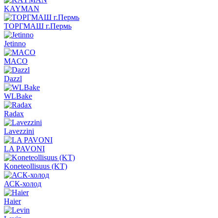
KAYMAN
ТОРГМАШ г.Пермь
Jetinno
MACO
Dazzl
WLBake
Radax
Lavezzini
LA PAVONI
Koneteollisuus (KT)
АСК-холод
Haier