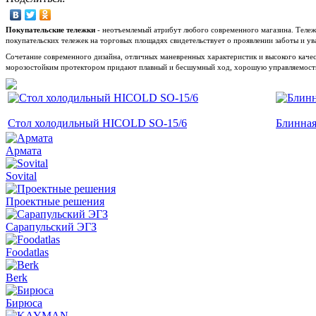
Покупательские тележки
- неотъемлемый атрибут любого современного магазина. Тележк
покупательских тележек на торговых площадях свидетельствует о проявлении заботы и у
Сочетание современного дизайна, отличных маневренных характеристик и высокого качес
морозостойким протектором придают плавный и бесшумный ход, хорошую управляемость т
Стол холодильный HICOLD SO-15/6
Блинная
Армата
Sovital
Проектные решения
Сарапульский ЭГЗ
Foodatlas
Berk
Бирюса