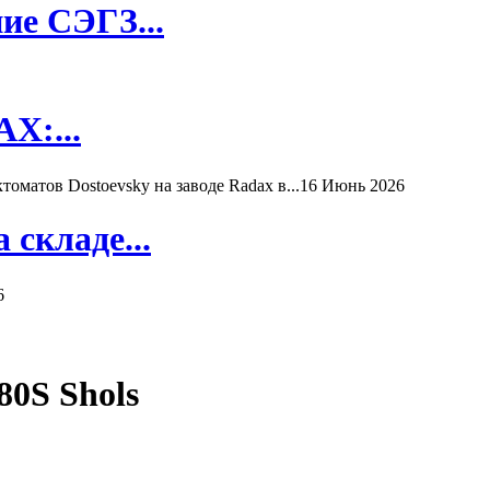
ие СЭГЗ...
X:...
матов Dostoevsky на заводе Radax в...
16 Июнь 2026
складе...
6
80S Shols