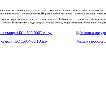
и расширяют возможности для загрузки и транспортировки товара, а также экономят физи
важения продавца к своим клиентам. Широкий выбор габаритов и цветовых решений позвол
тва производства делают покупательские тележки Shols одними из самых востребованных н
ележке. Выполненная в виде кожуха несущая втулка, защищает колесный механизм покупате
 станция БС-1500/700П Atesy
Машина посудомо