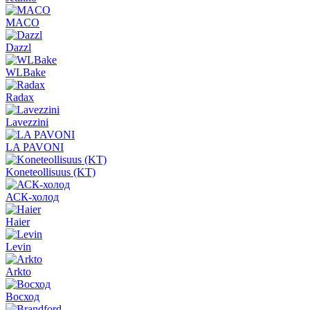
MACO
Dazzl
WLBake
Radax
Lavezzini
LA PAVONI
Koneteollisuus (KT)
АСК-холод
Haier
Levin
Arkto
Восход