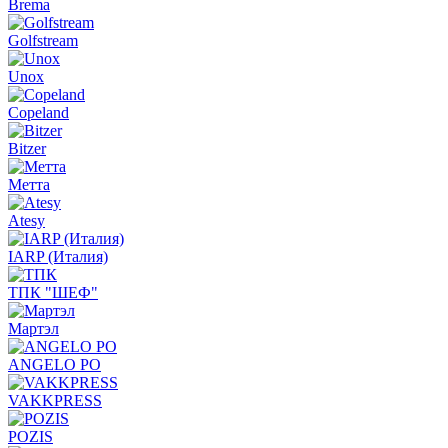
Brema
Golfstream
Unox
Copeland
Bitzer
Метта
Atesy
IARP (Италия)
ТПК "ШЕФ"
Мартэл
ANGELO PO
VAKKPRESS
POZIS