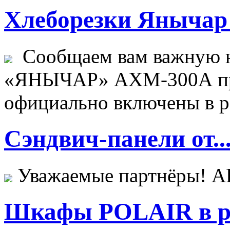
Хлеборезки Янычар 
Сообщаем вам важную н
«ЯНЫЧАР» АХМ-300А пр
официально включены в ре
Сэндвич-панели от..
Уважаемые партнёры! 
Шкафы POLAIR в ре