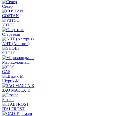
Север
COSTAN
УЗТСО
Старатель
АНТ (Австрия)
SHOLS
Марихолодмаш
CAS
Штрих-М
ЗАО МАССА-К
Frostor
ITALFROST