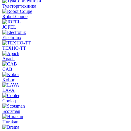
Тулаторгтехника
Robot-Coupe
JOFEL
Electrolux
ТЕХНО-ТТ
Apach
CAB
Kobor
LAVA
Cooleq
Scotsman
Hurakan