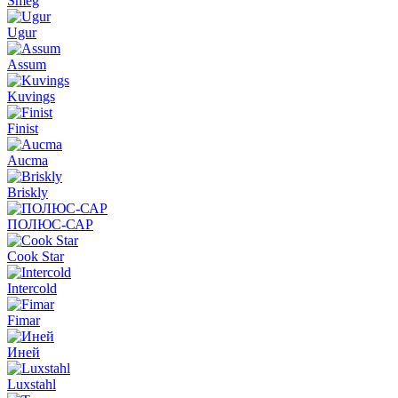
Smeg
Ugur
Assum
Kuvings
Finist
Aucma
Briskly
ПОЛЮС-САР
Cook Star
Intercold
Fimar
Иней
Luxstahl